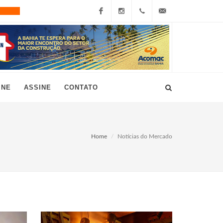
Facebook
Instagram
+55
grau10@grau10.com.br
(11)
3896-
INE
ASSINE
CONTATO
7300
Home
Notícias do Mercado