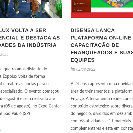
LUX VOLTA A SER
DISENSA LANÇA
ENCIAL E DESTACA AS
PLATAFORMA ON-LINE
DADES DA INDÚSTRIA
CAPACITAÇÃO DE
FRANQUEADOS E SUA
/2022
EQUIPES
e quatro anos distante do
02/08/2022
 a Expolux volta de forma
al e reabre as portas para o
A Disensa apresenta uma novidad
especializado. O evento começou
área de treinamentos: a plataform
de agosto) e será realizado até
Engage. A ferramenta reúne curs
ira (05 de agosto), no Expo Center
conteúdo estratégico sobre divers
m São Paulo (SP)
do negócio, divididos em dez ambi
com 68 atividades e 11 materiais
complementares e está em consta
s