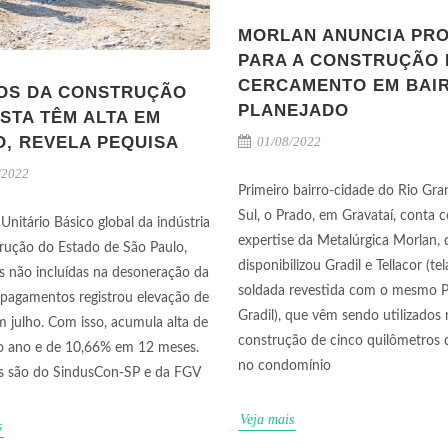
MORLAN ANUNCIA PR
PARA A CONSTRUÇÃO 
CERCAMENTO EM BAI
OS DA CONSTRUÇÃO
PLANEJADO
STA TÊM ALTA EM
O, REVELA PEQUISA
01/08/2022
/2022
Primeiro bairro-cidade do Rio Gr
Sul, o Prado, em Gravataí, conta 
Unitário Básico global da indústria
expertise da Metalúrgica Morlan, 
rução do Estado de São Paulo,
disponibilizou Gradil e Tellacor (tel
s não incluídas na desoneração da
soldada revestida com o mesmo 
 pagamentos registrou elevação de
Gradil), que vêm sendo utilizados 
 julho. Com isso, acumula alta de
construção de cinco quilômetros 
o ano e de 10,66% em 12 meses.
no condomínio
s são do SindusCon-SP e da FGV
Veja mais
s