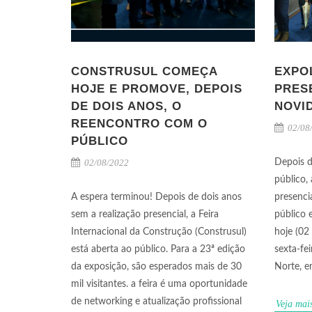
CONSTRUSUL COMEÇA
EXPO
HOJE E PROMOVE, DEPOIS
PRES
DE DOIS ANOS, O
NOVI
REENCONTRO COM O
02/08
PÚBLICO
02/08/2022
Depois d
público,
A espera terminou! Depois de dois anos
presenci
sem a realização presencial, a Feira
público 
Internacional da Construção (Construsul)
hoje (02 
está aberta ao público. Para a 23ª edição
sexta-fe
da exposição, são esperados mais de 30
Norte, e
mil visitantes. a feira é uma oportunidade
de networking e atualização profissional
Veja mai