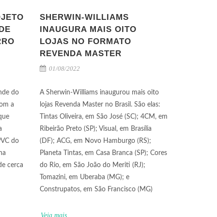
OJETO
SHERWIN-WILLIAMS
DE
INAUGURA MAIS OITO
RRO
LOJAS NO FORMATO
REVENDA MASTER
01/08/2022
ande do
A Sherwin-Williams inaugurou mais oito
com a
lojas Revenda Master no Brasil. São elas:
que
Tintas Oliveira, em São José (SC); 4CM, em
a
Ribeirão Preto (SP); Visual, em Brasília
PVC do
(DF); ACG, em Novo Hamburgo (RS);
na
Planeta Tintas, em Casa Branca (SP); Cores
de cerca
do Rio, em São João do Meriti (RJ);
Tomazini, em Uberaba (MG); e
Construpatos, em São Francisco (MG)
Veja mais