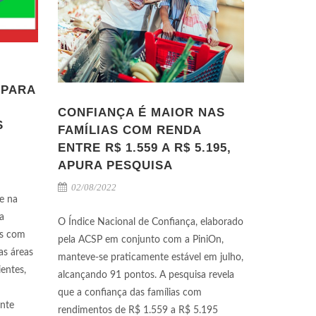
 PARA
CONFIANÇA É MAIOR NAS
S
FAMÍLIAS COM RENDA
ENTRE R$ 1.559 A R$ 5.195,
APURA PESQUISA
02/08/2022
e na
a
O Índice Nacional de Confiança, elaborado
os com
pela ACSP em conjunto com a PiniOn,
as áreas
manteve-se praticamente estável em julho,
entes,
alcançando 91 pontos. A pesquisa revela
que a confiança das famílias com
nte
rendimentos de R$ 1.559 a R$ 5.195