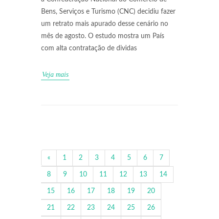
Bens, Serviços e Turismo (CNC) decidiu fazer
um retrato mais apurado desse cenário no
mês de agosto. O estudo mostra um País
com alta contratação de dividas
Veja mais
«
1
2
3
4
5
6
7
8
9
10
11
12
13
14
15
16
17
18
19
20
21
22
23
24
25
26