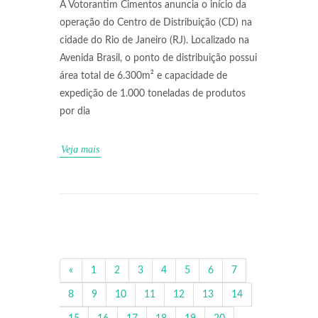
A Votorantim Cimentos anuncia o início da
operação do Centro de Distribuição (CD) na
cidade do Rio de Janeiro (RJ). Localizado na
Avenida Brasil, o ponto de distribuição possui
área total de 6.300m² e capacidade de
expedição de 1.000 toneladas de produtos
por dia
Veja mais
«
1
2
3
4
5
6
7
8
9
10
11
12
13
14