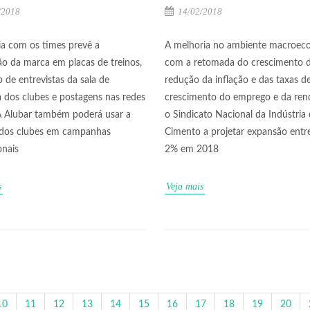
/2018
14/02/2018
ia com os times prevê a
A melhoria no ambiente macroec
ão da marca em placas de treinos,
com a retomada do crescimento d
 de entrevistas da sala de
redução da inflação e das taxas de
 dos clubes e postagens nas redes
crescimento do emprego e da ren
 A Alubar também poderá usar a
o Sindicato Nacional da Indústria
dos clubes em campanhas
Cimento a projetar expansão entr
onais
2% em 2018
s
Veja mais
10
11
12
13
14
15
16
17
18
19
20