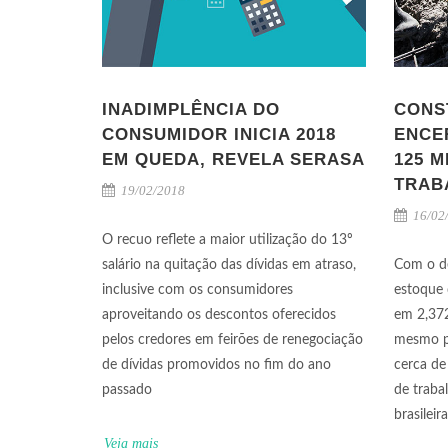
INADIMPLÊNCIA DO
CONS
CONSUMIDOR INICIA 2018
ENCE
EM QUEDA, REVELA SERASA
125 M
TRAB
19/02/2018
16/02
O recuo reflete a maior utilização do 13º
salário na quitação das dívidas em atraso,
Com o d
inclusive com os consumidores
estoque 
aproveitando os descontos oferecidos
em 2,37
pelos credores em feirões de renegociação
mesmo p
de dívidas promovidos no fim do ano
cerca de
passado
de traba
brasileir
Veja mais