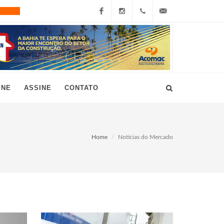
Facebook
Instagram
+55
grau10@grau10.com.br
(11)
3896-
INE
ASSINE
CONTATO
7300
Home
Notícias do Mercado