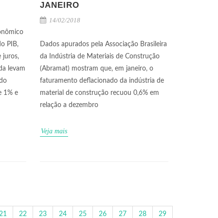
JANEIRO
14/02/2018
onômico
o PIB,
Dados apurados pela Associação Brasileira
 juros,
da Indústria de Materiais de Construção
da levam
(Abramat) mostram que, em janeiro, o
 do
faturamento deflacionado da indústria de
e 1% e
material de construção recuou 0,6% em
relação a dezembro
Veja mais
21
22
23
24
25
26
27
28
29