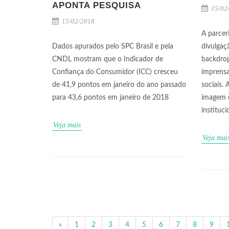
APONTA PESQUISA
15/02
15/02/2018
A parcer
Dados apurados pelo SPC Brasil e pela
divulgaç
CNDL mostram que o Indicador de
backdrop
Confiança do Consumidor (ICC) cresceu
imprensa
de 41,9 pontos em janeiro do ano passado
sociais.
para 43,6 pontos em janeiro de 2018
imagem 
instituci
Veja mais
Veja mai
«
1
2
3
4
5
6
7
8
9