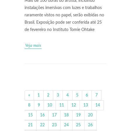
Mais de 100 obras do artista, incluindo
instalações imersivas com luzes e trabalhos
raramente vistos no papel, serão exibidas no
Brasil. Exposição pode ser conferida até 25
de fevereiro no Instituto Tomie Ohtake
Veja mais
«
1
2
3
4
5
6
7
8
9
10
11
12
13
14
15
16
17
18
19
20
21
22
23
24
25
26