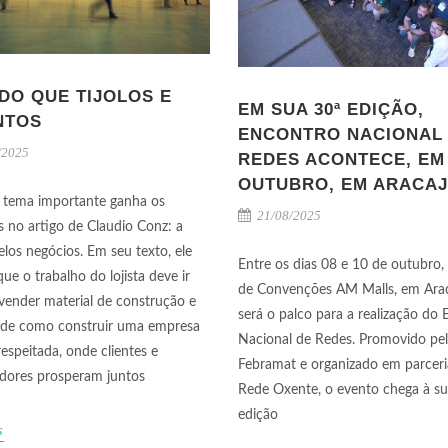
DO QUE TIJOLOS E
EM SUA 30ª EDIÇÃO,
NTOS
ENCONTRO NACIONAL
/2025
REDES ACONTECE, EM
OUTUBRO, EM ARACA
 tema importante ganha os
21/08/2025
s no artigo de Claudio Conz: a
elos negócios. Em seu texto, ele
Entre os dias 08 e 10 de outubro,
que o trabalho do lojista deve ir
de Convenções AM Malls, em Arac
vender material de construção e
será o palco para a realização do
 de como construir uma empresa
Nacional de Redes. Promovido pe
respeitada, onde clientes e
Febramat e organizado em parcer
dores prosperam juntos
Rede Oxente, o evento chega à su
edição
s