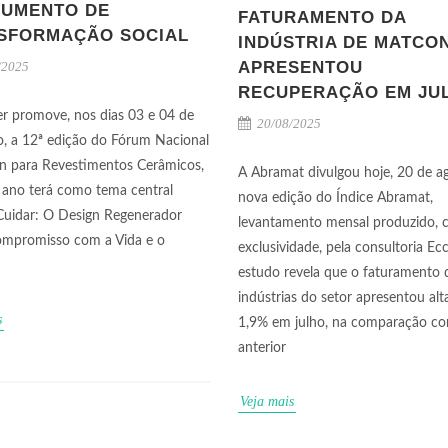
RUMENTO DE
FATURAMENTO DA
SFORMAÇÃO SOCIAL
INDÚSTRIA DE MATCO
APRESENTOU
/2025
RECUPERAÇÃO EM JU
r promove, nos dias 03 e 04 de
20/08/2025
, a 12ª edição do Fórum Nacional
n para Revestimentos Cerâmicos,
A Abramat divulgou hoje, 20 de ag
 ano terá como tema central
nova edição do Índice Abramat,
 Cuidar: O Design Regenerador
levantamento mensal produzido,
mpromisso com a Vida e o
exclusividade, pela consultoria Ec
estudo revela que o faturamento 
indústrias do setor apresentou alt
s
1,9% em julho, na comparação c
anterior
Veja mais