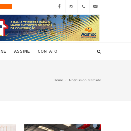
Facebook
Instagram
+55
grau10@grau10.com.br
(11)
3896-
INE
ASSINE
CONTATO
7300
Home
Notícias do Mercado