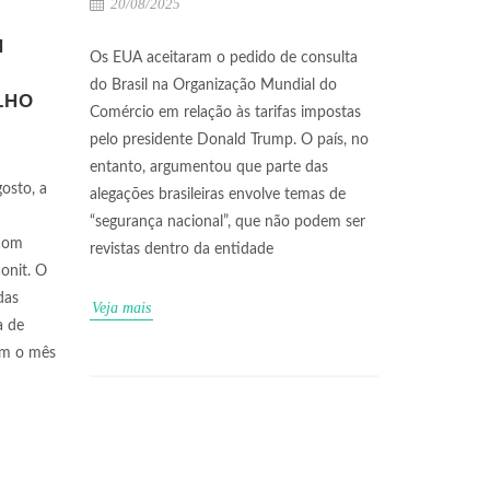
20/08/2025
N
Os EUA aceitaram o pedido de consulta
do Brasil na Organização Mundial do
LHO
Comércio em relação às tarifas impostas
pelo presidente Donald Trump. O país, no
entanto, argumentou que parte das
osto, a
alegações brasileiras envolve temas de
“segurança nacional”, que não podem ser
 com
revistas dentro da entidade
conit. O
das
Veja mais
a de
om o mês