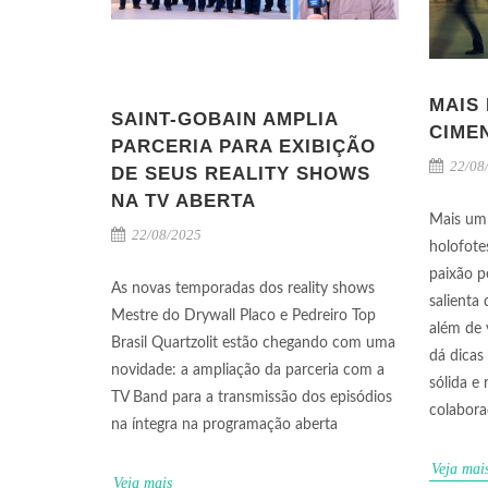
MAIS 
SAINT-GOBAIN AMPLIA
CIME
PARCERIA PARA EXIBIÇÃO
22/08
DE SEUS REALITY SHOWS
NA TV ABERTA
Mais um
22/08/2025
holofote
paixão p
As novas temporadas dos reality shows
salienta 
Mestre do Drywall Placo e Pedreiro Top
além de 
Brasil Quartzolit estão chegando com uma
dá dicas
novidade: a ampliação da parceria com a
sólida e 
TV Band para a transmissão dos episódios
colabora
na íntegra na programação aberta
Veja mai
Veja mais