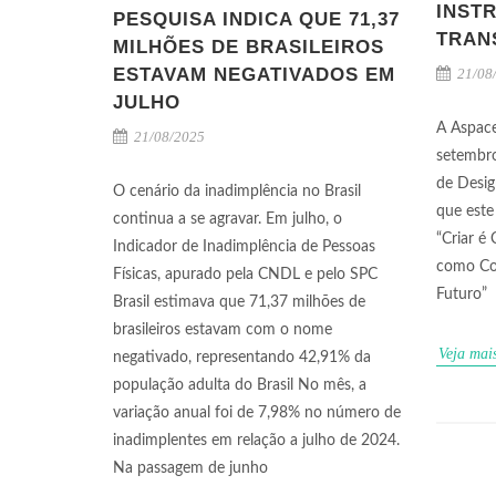
INST
PESQUISA INDICA QUE 71,37
TRAN
MILHÕES DE BRASILEIROS
ESTAVAM NEGATIVADOS EM
21/08
JULHO
A Aspace
21/08/2025
setembro
de Desig
O cenário da inadimplência no Brasil
que este
continua a se agravar. Em julho, o
“Criar é
Indicador de Inadimplência de Pessoas
como Co
Físicas, apurado pela CNDL e pelo SPC
Futuro”
Brasil estimava que 71,37 milhões de
brasileiros estavam com o nome
Veja mai
negativado, representando 42,91% da
população adulta do Brasil No mês, a
variação anual foi de 7,98% no número de
inadimplentes em relação a julho de 2024.
Na passagem de junho