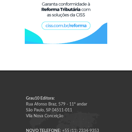
Grau10 Editora:
Rua Afonso Braz, 579 - 11º andar
São Paulo, SP 04511-011
Vila Nova Conceição
NOVO TELEFONE:
+55 (11) 2334-9353