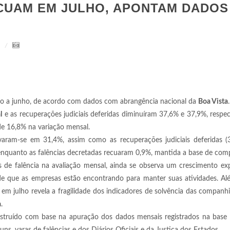
ECUAM EM JULHO, APONTAM DADOS
o a junho, de acordo com dados com abrangência nacional da
Boa Vista
l
e as recuperações judiciais deferidas diminuíram 37,6% e 37,9%, respe
de 16,8% na variação mensal.
varam-se em 31,4%, assim como as recuperações judiciais deferidas (
enquanto as falências decretadas recuaram 0,9%, mantida a base de com
 de falência na avaliação mensal, ainda se observa um crescimento ex
de que as empresas estão encontrando para manter suas atividades. Al
em julho revela a fragilidade dos indicadores de solvência das companh
a
.
onstruído com base na apuração dos dados mensais registrados na base