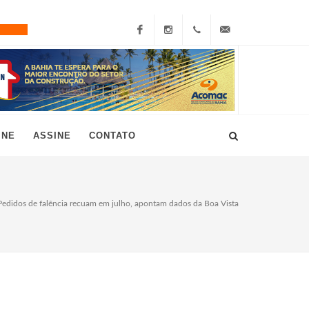
Facebook
Instagram
+55
grau10@grau10.com.br
(11)
3896-
INE
ASSINE
CONTATO
7300
Pedidos de falência recuam em julho, apontam dados da Boa Vista