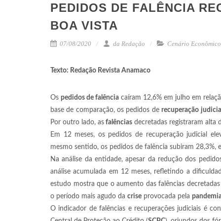
PEDIDOS DE FALÊNCIA R
BOA VISTA
07/08/2020
da Redação
Cenário Econômico
Texto: Redação Revista Anamaco
Os
pedidos de falência
caíram 12,6% em julho em relaçã
base de comparação, os pedidos de
recuperação
judicia
Por outro lado, as
falências
decretadas registraram alta 
Em 12 meses, os pedidos de recuperação judicial ele
mesmo sentido, os pedidos de falência subiram 28,3%, 
Na análise da entidade, apesar da redução dos pedidos
análise acumulada em 12 meses, refletindo a dificulda
estudo mostra que o aumento das falências decretadas 
o período mais agudo da
crise
provocada pela
pandemi
O indicador de falências e recuperações judiciais é c