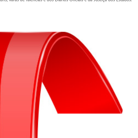
uns, varas de falências e dos Diários Oficiais e da Justiça dos Estados.