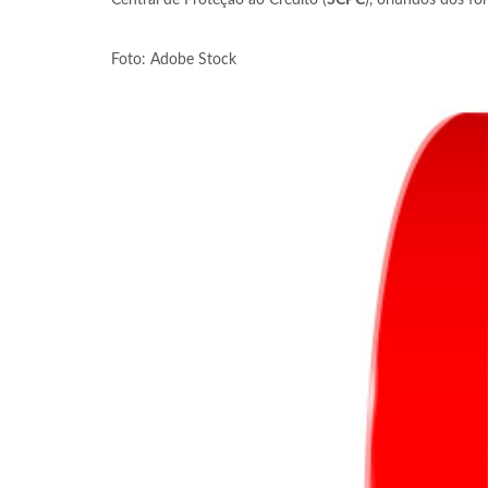
Central de Proteção ao Crédito (
SCPC
), oriundos dos fór
Foto: Adobe Stock