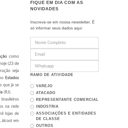
FIQUE EM DIA COM AS
NOVIDADES
Inscreva-se em nossa newsletter. É
só informar seus dados aqui:
ução
como
hoje (23 de
rução seja
RAMO DE ATIVIDADE
omo
Estados
 que já se
VAREJO
da
(RJ).
ATACADO
brasileiros
REPRESENTANTE COMERCIAL
INDÚSTRIA
os na rede
ASSOCIAÇÕES E ENTIDADES
l lojas de
DE CLASSE
, álcool em
OUTROS