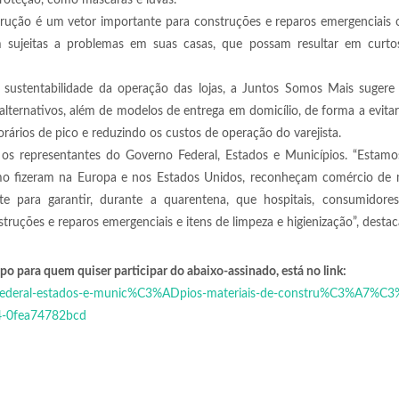
proteção, como máscaras e luvas.
rução é um vetor importante para construções e reparos emergenciais 
m sujeitas a problemas em suas casas, que possam resultar em curtos 
 sustentabilidade da operação das lojas, a Juntos Somos Mais sugere
lternativos, além de modelos de entrega em domicílio, de forma a evita
orários de pico e reduzindo os custos de operação do varejista.
 os representantes do Governo Federal, Estados e Municípios. “Estamo
como fizeram na Europa e nos Estados Unidos, reconheçam comércio de 
e para garantir, durante a quarentena, que hospitais, consumidore
truções e reparos emergenciais e itens de limpeza e higienização”, destac
para quem quiser participar do abaixo-assinado, está no link:
o-federal-estados-e-munic%C3%ADpios-materiais-de-constru%C3%A7%C
4-0fea74782bcd