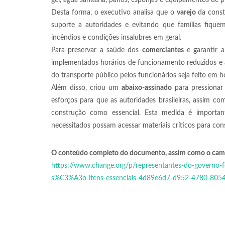
gel, água sanitária, panos, esponjas e equipamentos de 
Desta forma, o executivo analisa que o
varejo
da const
suporte a autoridades e evitando que famílias fique
incêndios e condições insalubres em geral.
Para preservar a saúde dos
comerciantes
e garantir a
implementados horários de funcionamento reduzidos e a
do transporte público pelos funcionários seja feito em h
Além disso, criou um
abaixo-assinado
para pressionar
esforços para que as autoridades brasileiras, assim 
construção como essencial. Esta medida é important
necessitados possam acessar materiais críticos para cons
O conteúdo completo do documento, assim como o campo 
https://www.change.org/p/representantes-do-govern
s%C3%A3o-itens-essenciais-4d89e6d7-d952-4780-805