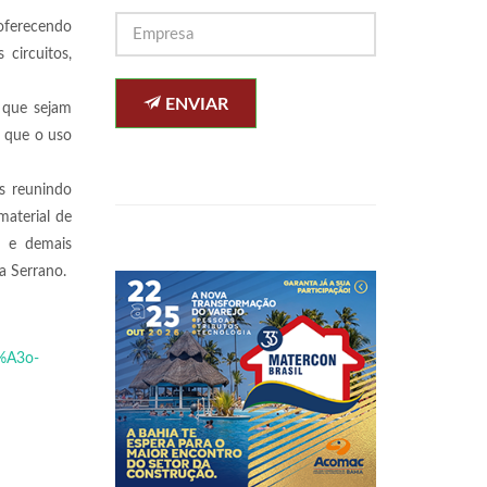
oferecendo
circuitos,
ENVIAR
 que sejam
r que o uso
s reunindo
material de
s e demais
a Serrano.
3%A3o-