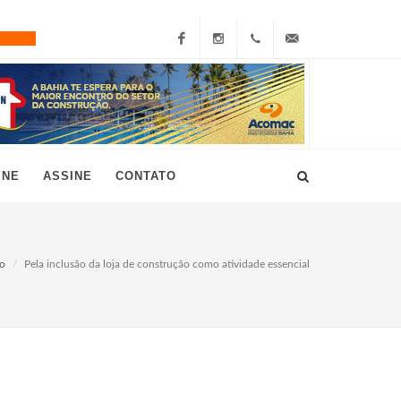
Facebook
Instagram
+55
grau10@grau10.com.br
(11)
3896-
INE
ASSINE
CONTATO
7300
do
Pela inclusão da loja de construção como atividade essencial