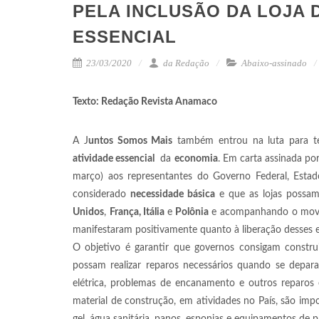
PELA INCLUSÃO DA LOJA
ESSENCIAL
23/03/2020
da Redação
Abaixo-assinado
Texto: Redação Revista Anamaco
A J
untos Somos Mais
também entrou na luta para te
atividade essencial
da
economia
. Em carta assinada po
março) aos representantes do Governo Federal, Estad
considerado
necessidade básica
e que as lojas possa
Unidos
,
França, Itália
e
Polônia
e acompanhando o movime
manifestaram positivamente quanto à liberação desses
O objetivo é garantir que governos consigam construi
possam realizar reparos necessários quando se depa
elétrica, problemas de encanamento e outros reparos
material de construção, em atividades no País, são imp