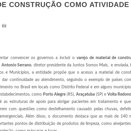
 DE CONSTRUÇÃO COMO ATIVIDADE
ntar convencer os governos a incluir o
varejo de material de constr
r
Antonio Serrano
, diretor-presidente da Juntos Somos Mais, e enviada, 
os e Municípios, a entidade propõe que o acesso a material de const
m dar continuidade ao atendimento, seguindo o exemplo de países c
nto no Brasil em locais como Distrito Federal e em alguns municípios
 estabelecimentos, como
Porto Alegre
(RS),
Araçatuba
(SP) e
Volta Redon
r as estruturas de apoio para abrigar pacientes em tratamento e que 
rarem com questões como destelhamento causado pelas chuvas, defeit
 emergenciais. Além disso, o documento destaca que as mais de 140 mi
ortantes pontos de distribuição de produtos de limpeza, como alvejantes