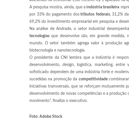
adicionais na economia. Esse mesmo R$ 1 aplicado na ag
A pesquisa mostra, ainda, que a
indústria brasileira
repre
por 33% do pagamento dos
tributos
federais
, 31,2% da
69,2% do investimento empresarial em pesquisa e dese
Na análise de Andrade, o setor industrial desempenh
tecnologias
que desenvolve são, em grande medida, res
mundo. O setor também agrega valor à produção agrí
biotecnologia e nanotecnologia.
O presidente da CNI lembra que a indústria é respon
desenvolvimento, design, logística, marketing, entr
sofisticado dependem de uma indústria forte e modern
sucedidas na promoção da
competitividade
combinaram
iniciativas transversais, que se reforçam mutuamente pa
desenvolvimento de novas competências e a produção de
movimento”, finaliza o executivo.
Foto: Adobe Stock