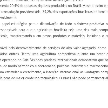
ricultura rende R$ 1,75 e, no setor de serviços R$ 1,49.
senta 20,4% de todas as riquezas produzidas no Brasil. Mesmo assim é 
 arrecadação previdenciária, 69,2% das exportações brasileiras de bens e
nvolvimento.
a papel estratégico para a dinamização de todo o
sistema produtivo
na
ponsáveis para que a agricultura brasileira seja uma das mais compe
cola, transformando-a em novos produtos e materiais, incluindo o 
sável pelo desenvolvimento de serviços de alto valor agregado, como 
e vários outros. Tanto uma agricultura competitiva quanto um setor d
a operando no País. “As boas práticas internacionais demonstram que 
, de modo harmônico e coordenado, políticas industriais e macroecon
ra estimular o crescimento, a inserção internacional, as vantagens comp
 bens de maior conteúdo tecnológico. O Brasil não pode permanecer al