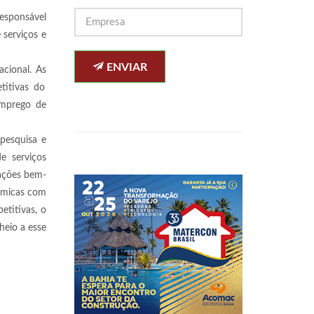
responsável
 serviços e
ENVIAR
cional. As
titivas do
emprego de
pesquisa e
e serviços
nações bem-
ômicas com
etitivas, o
heio a esse