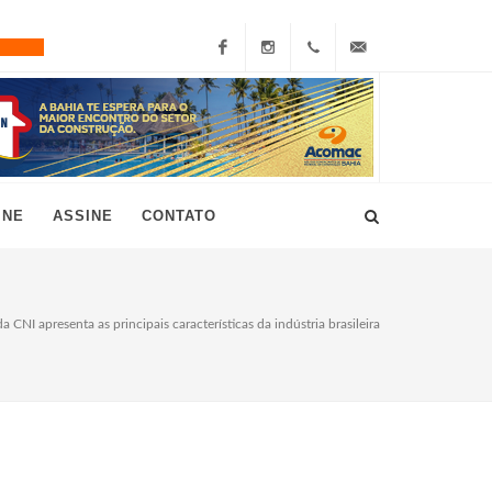
Facebook
Instagram
+55
grau10@grau10.com.br
(11)
3896-
INE
ASSINE
CONTATO
7300
a CNI apresenta as principais características da indústria brasileira