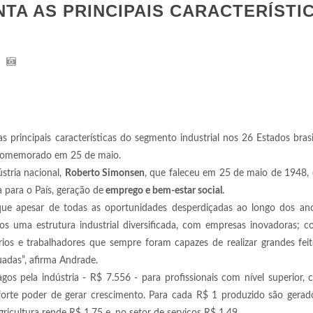
NTA AS PRINCIPAIS CARACTERÍSTI
s principais características do segmento industrial nos 26 Estados brasi
comemorado em 25 de maio.
stria nacional,
Roberto Simonsen
, que faleceu em 25 de maio de 1948, 
 para o País, geração de
emprego e bem-estar social.
 que apesar de todas as oportunidades desperdiçadas ao longo dos ano
s uma estrutura industrial diversificada, com empresas inovadoras; 
rios e trabalhadores que sempre foram capazes de realizar grandes fe
adas”, afirma Andrade.
pagos pela indústria - R$ 7.556 - para profissionais com nível superior,
forte poder de gerar crescimento. Para cada R$ 1 produzido são gerad