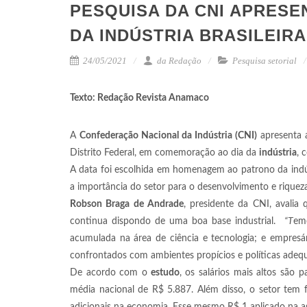
PESQUISA DA CNI APRESE
DA INDÚSTRIA BRASILEIRA
24/05/2021
da Redação
Pesquisa setorial
Texto: Redação Revista Anamaco
A
Confederação Nacional da Indústria (CNI)
apresenta a
Distrito Federal, em comemoração ao dia da
indústria
, 
A data foi escolhida em homenagem ao patrono da indú
a importância do setor para o desenvolvimento e riqueza
Robson Braga de Andrade
, presidente da CNI, avalia
continua dispondo de uma boa base industrial.
“T
emo
acumulada na área de ciência e tecnologia; e empresá
confrontados com ambientes propícios e políticas adequ
De acordo com o
estudo
, os salários mais altos são 
média nacional de R$ 5.887. Além disso, o setor tem 