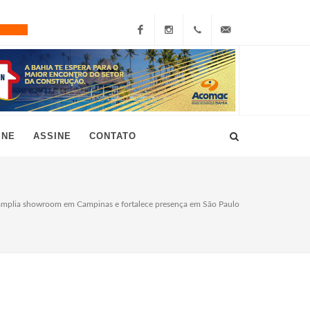
Facebook
Instagram
+55
grau10@grau10.com.br
(11)
3896-
INE
ASSINE
CONTATO
7300
mplia showroom em Campinas e fortalece presença em São Paulo