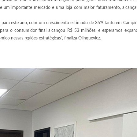
rova de que o investimento regional pode gerar bons resultados e cr
 de um importante mercado e uma loja com maior faturamento, alcanç
vas para este ano, com um crescimento estimado de 35% tanto em Campi
para o consumidor final alcançou R$ 53 milhões, e esperamos expan
co nessas regiões estratégicas”, finaliza Olinquevicz.