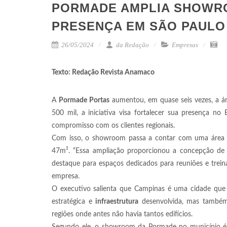
PORMADE AMPLIA SHOWR
PRESENÇA EM SÃO PAULO
26/05/2024
da Redação
Empresas
Texto: Redação Revista Anamaco
A
Pormade Portas
aumentou, em quase seis vezes, a 
500 mil, a iniciativa visa fortalecer sua presença n
compromisso com os clientes regionais.
Com isso, o showroom passa a contar com uma área to
47
m²
. “Essa ampliação proporcionou a concepção de
destaque para espaços dedicados para reuniões e tre
empresa.
O executivo salienta que Campinas é uma cidade que 
estratégica e
infraestrutura
desenvolvida, mas também
regiões onde antes não havia tantos edifícios.