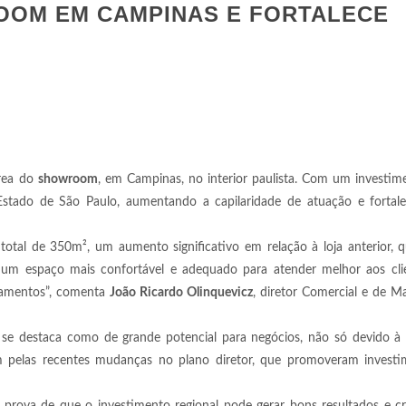
OOM EM CAMPINAS E FORTALECE
área do
showroom
, em Campinas, no interior paulista. Com um investi
o Estado de São Paulo, aumentando a capilaridade de atuação e fortal
tal de 350m², um aumento significativo em relação à loja anterior, q
 um espaço mais confortável e adequado para atender melhor aos cli
inamentos”, comenta
João Ricardo Olinquevicz
, diretor Comercial e de M
se destaca como de grande potencial para negócios, não só devido à l
 pelas recentes mudanças no plano diretor, que promoveram invest