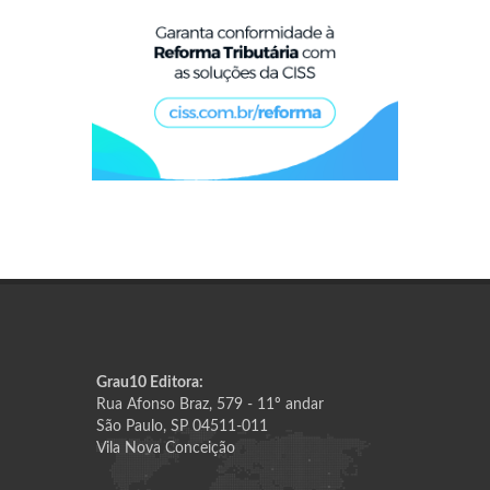
Grau10 Editora:
Rua Afonso Braz, 579 - 11º andar
São Paulo, SP 04511-011
Vila Nova Conceição