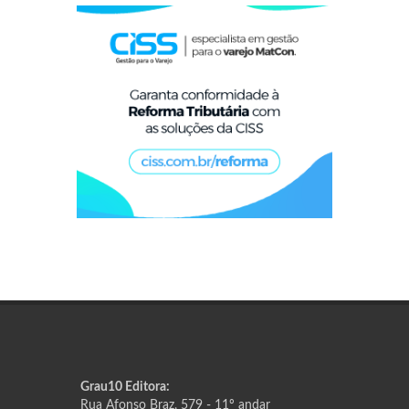
Grau10 Editora:
Rua Afonso Braz, 579 - 11º andar