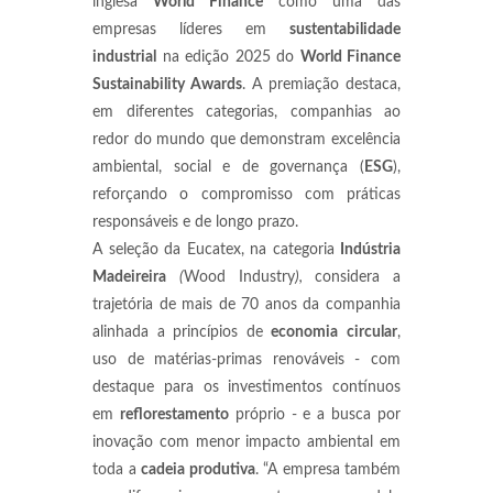
inglesa
World Finance
como uma das
empresas líderes em
sustentabilidade
industrial
na edição 2025 do
World Finance
Sustainability Awards
. A premiação destaca,
em diferentes categorias, companhias ao
redor do mundo que demonstram excelência
ambiental, social e de governança (
ESG
),
reforçando o compromisso com práticas
responsáveis e de longo prazo.
A seleção da Eucatex, na categoria
Indústria
Madeireira
(
Wood Industry
),
considera a
trajetória de mais de 70 anos da companhia
alinhada a princípios de
economia
circular
,
uso de matérias-primas renováveis - com
destaque para os investimentos contínuos
em
reflorestamento
próprio - e a busca por
inovação com menor impacto ambiental em
toda a
cadeia produtiva
. “A empresa também