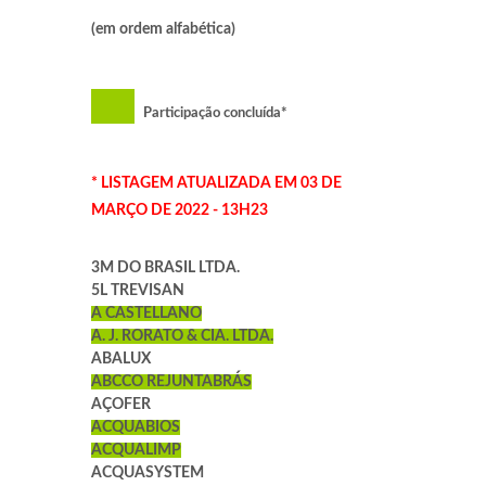
(em ordem alfabética)
Participação concluída*
* LISTAGEM ATUALIZADA EM 03 DE
MARÇO DE 2022 - 13H23
3M DO BRASIL LTDA.
5L TREVISAN
A CASTELLANO
A. J. RORATO & CIA. LTDA.
ABALUX
ABCCO REJUNTABRÁS
AÇOFER
ACQUABIOS
ACQUALIMP
ACQUASYSTEM