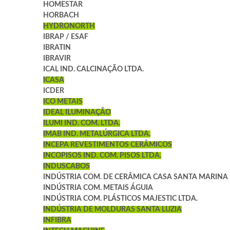
HOMESTAR
HORBACH
HYDRONORTH
IBRAP / ESAF
IBRATIN
IBRAVIR
ICAL IND. CALCINAÇÃO LTDA.
ICASA
ICDER
ICO METAIS
IDEAL ILUMINAÇÃO
ILUMI IND. COM. LTDA.
IMAB IND. METALÚRGICA LTDA.
INCEPA REVESTIMENTOS CERÂMICOS
INCOPISOS IND. COM. PISOS LTDA.
INDUSCABOS
INDÚSTRIA COM. DE CERÂMICA CASA SANTA MARINA
INDÚSTRIA COM. METAIS ÁGUIA
INDÚSTRIA COM. PLÁSTICOS MAJESTIC LTDA.
INDÚSTRIA DE MOLDURAS SANTA LUZIA
INFIBRA