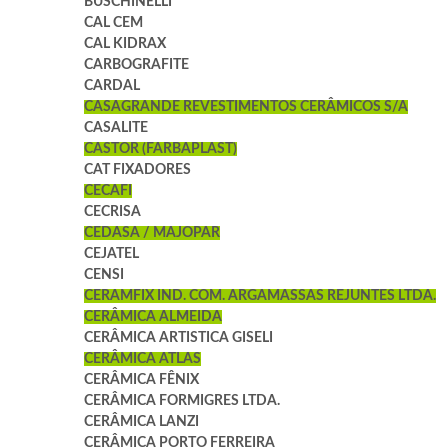
BUSCHINELLI
CAL CEM
CAL KIDRAX
CARBOGRAFITE
CARDAL
CASAGRANDE REVESTIMENTOS CERÂMICOS S/A
CASALITE
CASTOR (FARBAPLAST)
CAT FIXADORES
CECAFI
CECRISA
CEDASA / MAJOPAR
CEJATEL
CENSI
CERAMFIX IND. COM. ARGAMASSAS REJUNTES LTDA.
CERÂMICA ALMEIDA
CERÂMICA ARTISTICA GISELI
CERÂMICA ATLAS
CERÂMICA FÊNIX
CERÂMICA FORMIGRES LTDA.
CERÂMICA LANZI
CERÂMICA PORTO FERREIRA