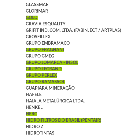
GLASSMAR
GLORIMAR
GOLD
GRAVIA ESQUALITY
GRIFIT IND. COM. LTDA. (FABINJECT / ARTPLAS)
GROSFILLEX
GRUPO EMBRAMACO
GRUPO FRAGNANI
GRUPO GMEG
GRUPO JOMARCA - INSOL
GRUPO LEGRAND
GRUPO PERLEX
GRUPO RAMASSOL
GUAPIARA MINERAÇÃO
HAFELE
HAIALA METALÚRGICA LTDA.
HENKEL
HERC
HIDRO FILTROS DO BRASIL (PENTAIR)
HIDRO Z
HIDROTINTAS