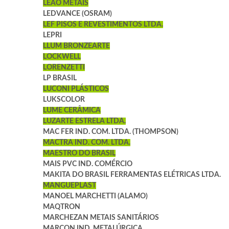
LEÃO METAIS
LEDVANCE (OSRAM)
LEF PISOS E REVESTIMENTOS LTDA.
LEPRI
LLUM BRONZEARTE
LOCKWELL
LORENZETTI
LP BRASIL
LUCONI PLÁSTICOS
LUKSCOLOR
LUME CERÂMICA
LUZARTE ESTRELA LTDA.
MAC FER IND. COM. LTDA. (THOMPSON)
MACTRA IND. COM. LTDA.
MAESTRO DO BRASIL
MAIS PVC IND. COMÉRCIO
MAKITA DO BRASIL FERRAMENTAS ELÉTRICAS LTDA.
MANGUEPLAST
MANOEL MARCHETTI (ALAMO)
MAQTRON
MARCHEZAN METAIS SANITÁRIOS
MARCON IND. METALÚRGICA