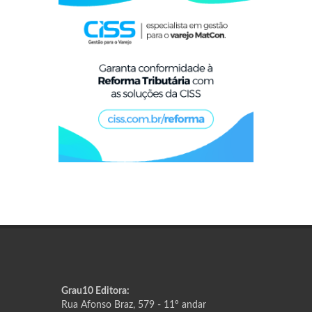
Grau10 Editora:
Rua Afonso Braz, 579 - 11º andar