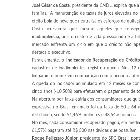
José César da Costa
, presidente da CNDL, explica que a
famílias. “A manutenção de taxas de juros elevadas no 
efeito bola de neve que neutraliza os esforços de quita
Costa acrescenta que, mesmo aqueles que conseg
inadimplência
, pois o custo de vida pressionado e a 
mercado enfrenta um ciclo em que o crédito não apen
destaca o executivo.
Paralelamente, o
Indicador de Recuperação de Crédito
cadastros de inadimplentes, registrou queda. Nos 1
limparam o nome, em comparação com o período anteri
A queda do indicador acumulado em 12 meses se conc
cinco anos (-10,50%) para efetuarem o pagamento de to
Na abertura por faixa etária dos consumidores que qu
expressiva no Brasil em maio foi da faixa de 50 a 64
distribuída, sendo 51,46% mulheres e 48,54% homens.
No mês, cada consumidor recuperado pagou, em média,
61,57% pagaram até R$ 500 nas dívidas que possuíam.
Roque Pellizzaro Júnior
, presidente do SPC Brasil, pon