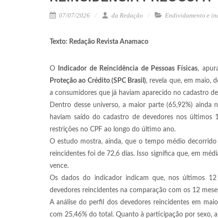
07/07/2026
da Redação
Endividamento e in
Texto: Redação Revista Anamaco
O
Indicador de Reincidência de Pessoas Físicas
, apur
Proteção ao Crédito (SPC Brasil)
, revela que, em maio, 
a consumidores que já haviam aparecido no cadastro d
Dentro desse universo, a maior parte (65,92%) ainda 
haviam saído do cadastro de devedores nos últimos
restrições no CPF ao longo do último ano.
O estudo mostra, ainda, que o tempo médio decorrid
reincidentes foi de 72,6 dias. Isso significa que, em mé
vence.
Os dados do indicador indicam que, nos últimos 
devedores reincidentes na comparação com os 12 meses
A análise do perfil dos devedores reincidentes em mai
com 25,46% do total. Quanto à participação por sexo, 