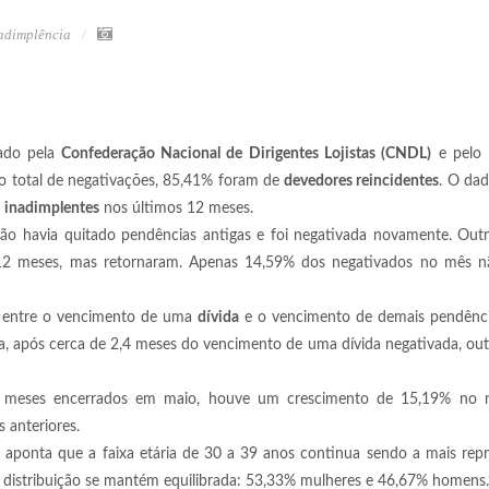
adimplência
ado pela
Confederação Nacional de Dirigentes Lojistas (CNDL)
e pelo
do total de negativações, 85,41% foram de
devedores reincidentes
. O dad
e
inadimplentes
nos últimos 12 meses.
não havia quitado pendências antigas e foi negativada novamente. Out
 12 meses, mas retornaram. Apenas 14,59% dos negativados no mês n
o entre o vencimento de uma
dívida
e o vencimento de demais pendênci
dia, após cerca de 2,4 meses do vencimento de uma dívida negativada, outr
12 meses encerrados em maio, houve um crescimento de 15,19% no
 anteriores.
o aponta que a faixa etária de 30 a 39 anos continua sendo a mais repr
a distribuição se mantém equilibrada: 53,33% mulheres e 46,67% homens.