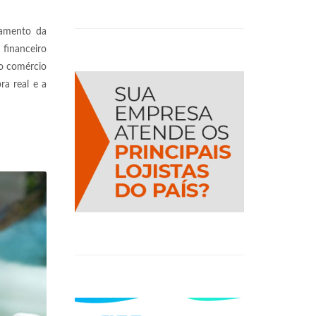
gamento da
 financeiro
 o comércio
ra real e a