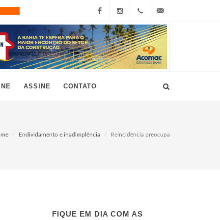
Facebook
Instagram
+55
grau10@grau10.com.br
(11)
3896-
INE
ASSINE
CONTATO
7300
ome
Endividamento e inadimplência
Reincidência preocupa
FIQUE EM DIA COM AS