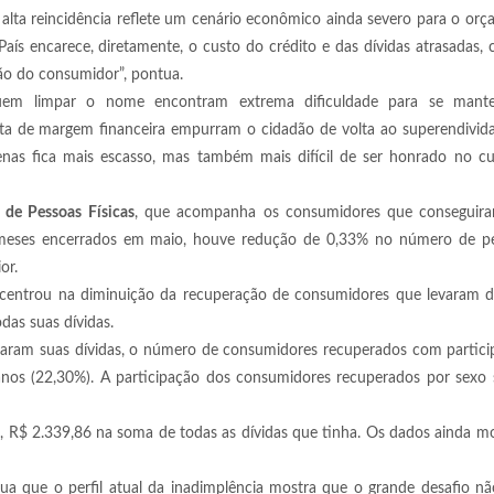
 alta reincidência reflete um cenário econômico ainda severo para o or
País encarece, diretamente, o custo do crédito e das dívidas atrasadas,
ção do consumidor”, pontua.
uem limpar o nome encontram extrema dificuldade para se mante
falta de margem financeira empurram o cidadão de volta ao superendivi
as fica mais escasso, mas também mais difícil de ser honrado no cur
 de Pessoas Físicas
, que acompanha os consumidores que conseguira
2 meses encerrados em maio, houve redução de 0,33% no número de p
or.
entrou na diminuição da recuperação de consumidores que levaram d
das suas dívidas.
itaram suas dívidas, o número de consumidores recuperados com partic
 anos (22,30%). A participação dos consumidores recuperados por sexo
 R$ 2.339,86 na soma de todas as dívidas que tinha. Os dados ainda m
tua que o perfil atual da inadimplência mostra que o grande desafio n