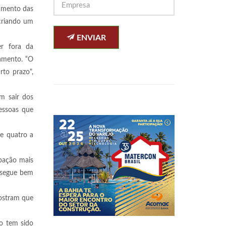
çamento das
 criando um
ENVIAR
r fora da
damento. “O
to prazo",
m sair dos
essoas que
e quatro a
ipação mais
 segue bem
ostram que
ão tem sido