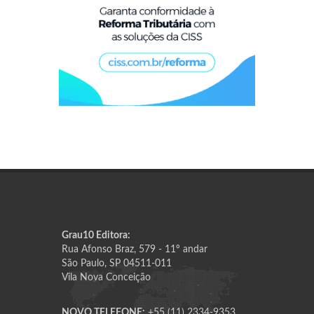
Grau10 Editora:
Rua Afonso Braz, 579 - 11º andar
São Paulo, SP 04511-011
Vila Nova Conceição
NOVO TELEFONE:
+55 (11) 2334-9353