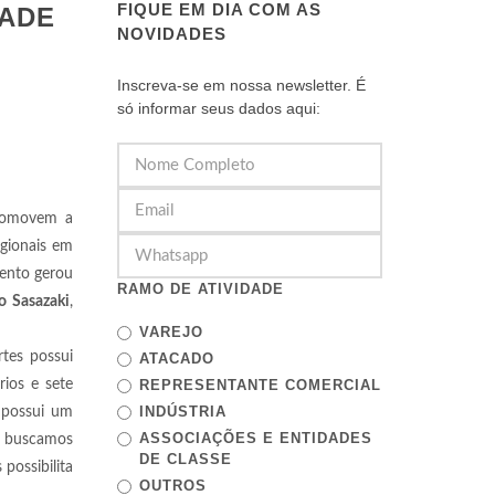
FIQUE EM DIA COM AS
DADE
NOVIDADES
Inscreva-se em nossa newsletter. É
só informar seus dados aqui:
promovem a
egionais em
ento gerou
RAMO DE ATIVIDADE
 Sasazaki
,
VAREJO
rtes possui
ATACADO
ios e sete
REPRESENTANTE COMERCIAL
INDÚSTRIA
e possui um
ASSOCIAÇÕES E ENTIDADES
re buscamos
DE CLASSE
possibilita
OUTROS