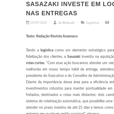
SASAZAKI INVESTE EM LO
NAS ENTREGAS
05/07/2022
da Redação
Logística
Texto: Redação Revista Anamaco
Tendo a
logística
como
um elemento estratégico para
fidelização dos clientes, a
Sasazaki
investiu na aquisiç
rotas curtas
. “Com essa ação buscamos atender um raio
melhorias em nosso tempo hábil de entrega, atendendo 
presidente do Executivo e do Conselho de Administraçã
Diante da importância dessa área para a eficiência en
investimentos robustos para manter pontualidade em 
fretados, destinados a rotas mais distantes; dois cam
sistema de roteirização automática, que possibilita u
atender no prazo máximo de até 25 dias e temos como di