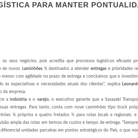
GÍSTICA PARA MANTER PONTUALI
 os seus negócios, pois acredita que processos logísticos eficazes 
ão de novos
caminhões
¾ destinados a atender
entregas
e prioridades r
 menor com agilidade no prazo de entrega e concluímos que o investim
às expectativas e necessidades atuais dos clientes”, explica
Leonardo
o da empresa.
tre a
indústria
e o
varejo
, o executivo garante que a Sasazaki Transpo
suas entregas. Para tanto, conta com nove caminhões tipo truck própr
inhões ¾ próprios e quatro fretados ¾ para rotas locais e regionais; 
ma visão ampla das rotas em termos de custos e tempo de entrega. “Semp
ferencial unidades parceiras em pontos estratégicos do País, o que nos 