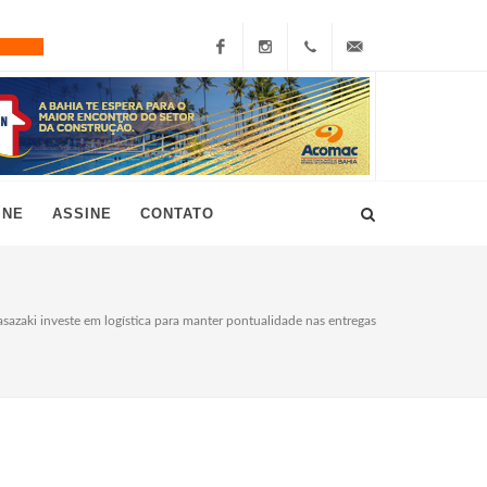
Facebook
Instagram
+55
grau10@grau10.com.br
(11)
3896-
INE
ASSINE
CONTATO
7300
asazaki investe em logística para manter pontualidade nas entregas