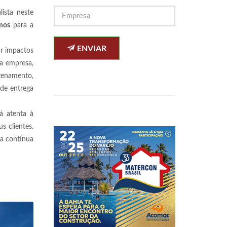
ista neste
mos
para a
ENVIAR
ar impactos
na empresa,
zenamento,
 de entrega
á atenta à
s clientes.
ia contínua