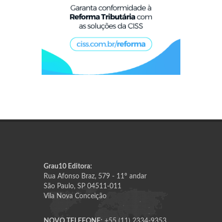
Grau10 Editora:
Rua Afonso Braz, 579 - 11º andar
São Paulo, SP 04511-011
Vila Nova Conceição
NOVO TELEFONE:
+55 (11) 2334-9353