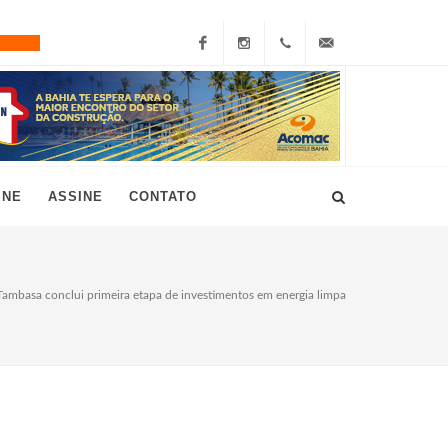
Facebook
Instagram
+55
grau10@grau10.com.br
(11)
3896-
INE
ASSINE
CONTATO
7300
Tambasa conclui primeira etapa de investimentos em energia limpa