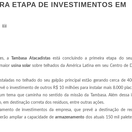
RA ETAPA DE INVESTIMENTOS EM
ões, a
Tambasa Atacadistas
está concluindo a primeira etapa do se
a maior
usina solar
sobre telhados da América Latina em seu Centro de Di
staladas no telhado do seu galpão principal estão gerando cerca de 4
vê o investimento de outros R$ 10 milhões para instalar mais 8.000 plac
é um tema que caminha no sentido da missão da Tambasa. Além dessa in
 em destinação correta dos resíduos, entre outras ações.
jamento de investimentos da empresa, que prevê a destinação de re
erão ampliar a capacidade de
armazenamento
dos atuais 150 mil palet