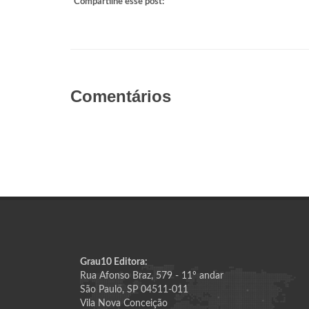
Compartilhe esse post:
Comentários
Grau10 Editora:
Rua Afonso Braz, 579 - 11º andar
São Paulo, SP 04511-011
Vila Nova Conceição