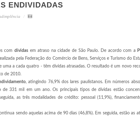
AS ENDIVIDADAS
adimplência
res com
dívidas
em atraso na cidade de São Paulo. De acordo com a
P
realizada pela Federação do Comércio de Bens, Serviços e Turismo do Es
te uma a cada quatro - têm dívidas atrasadas. O resultado é um novo rec
sto de 2010.
dividamento
, atingindo 76,9% dos lares paulistanos. Em números abso
to de 331 mil em um ano. Os principais tipos de dívidas estão concen
eguida, as três modalidades de crédito: pessoal (11,9%), financiamen
ontinua sendo aquelas acima de 90 dias (46,8%). Em seguida, estão as a