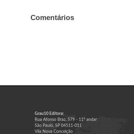
Comentários
Grau10 Editora:
Rua Afonso Braz, 579 - 11º andar
São Paulo, SP 04511-011
Vila Nova Conceição