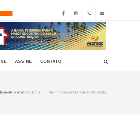
Facebook
Instagram
+55
grau10@grau10.com.br
(11)
3896-
INE
ASSINE
CONTATO
7300
damento e inadimplência
Três milhões de famílias endividadas