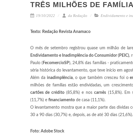
TRÊS MILHÕES DE FAMÍLI
19/10/2022
da Redação
Endividamento e in
Texto: Redação Revista Anamaco
O mês de setembro registrou quase um milhão de la
Endividamento e Inadimplência do Consumidor (PEIC)
, 
Paulo (
FecomercioSP
), 24,8% das famílias - praticamen
séria histórica do levantamento, que teve início em ago
Além da
inadimplência
, o que também cresceu foi o
en
milhões de famílias estão endividadas, um crescimen
cartões de crédito
(85,8%) e nos
carnês
(15,8%). Em s
(11,7%) e
financiamento
de casa (11,1%).
O levantamento mostra que a maior parte das dívidas c
30 a 90 dias (30,7%) e, depois, as de até 30 dias (21,6%).
Foto: Adobe Stock