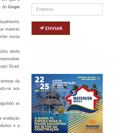
l do
Grupo
Atualmente,
ENVIAR
ar maiores
ntar nossa
utos deste
desenvolver
rupo Sicad,
ertezas da
do-se aos
eguindo as
a avaliação
odutos e a