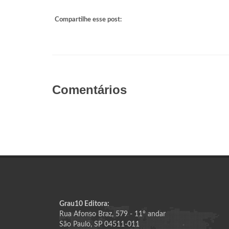
Compartilhe esse post:
Comentários
Grau10 Editora:
Rua Afonso Braz, 579 - 11º andar
São Paulo, SP 04511-011