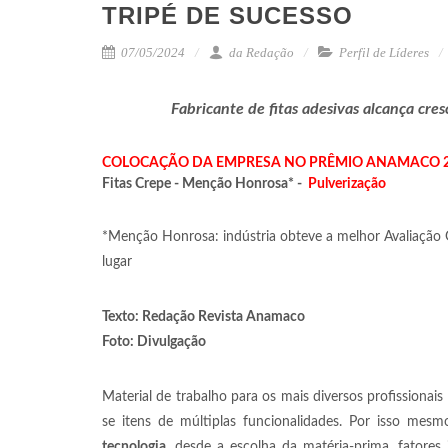
TRIPÉ DE SUCESSO
07/05/2024
da Redação
Perfil de Líderes
Fabricante de fitas adesivas alcança cr
COLOCAÇÃO DA EMPRESA NO PRÊMIO ANAMACO 
Fitas Crepe - Menção Honrosa* -
Pulverização
*Menção Honrosa: indústria obteve a melhor Avaliação 
lugar
Texto: Redação Revista Anamaco
Foto: Divulgação
Material de trabalho para os mais diversos profissionais 
se itens de múltiplas funcionalidades. Por isso mes
tecnologia
, desde a escolha da matéria-prima, fatore