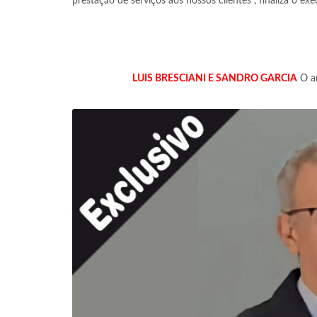
prestação de serviços aos nossos clientes”, finaliza o exe
LUIS BRESCIANI E SANDRO GARCIA
O an