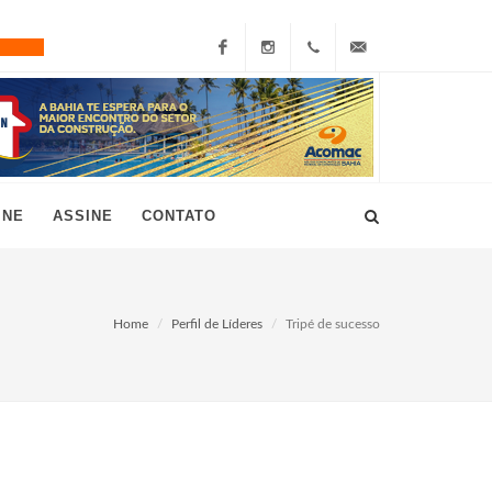
Facebook
Instagram
+55
grau10@grau10.com.br
(11)
3896-
INE
ASSINE
CONTATO
7300
Home
Perfil de Líderes
Tripé de sucesso