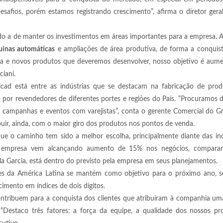
safios, porém estamos registrando crescimento”, afirma o diretor gera
do a de manter os investimentos em áreas importantes para a empresa. 
inas automáticas
e ampliações de área produtiva, de forma a conquist
ha e novos produtos que deveremos desenvolver, nosso objetivo é aume
ciani.
icad está entre as indústrias que se destacam na fabricação de prod
or revendedores de diferentes portes e regiões do País. “Procuramos 
m campanhas e eventos com varejistas”, conta o gerente Comercial do G
ibuir, ainda, com o maior giro dos produtos nos pontos de venda.
e o caminho tem sido a melhor escolha, principalmente diante das inc
 empresa vem alcançando aumento de 15% nos negócios, comparan
la Garcia, está dentro do previsto pela empresa em seus planejamentos.
es da América Latina se mantém como objetivo para o próximo ano, s
imento em índices de dois dígitos.
contribuem para a conquista dos clientes que atribuíram à companhia um
“Destaco três fatores: a força da equipe, a qualidade dos nossos pr