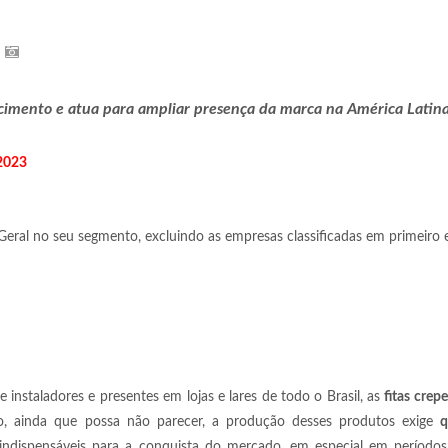
escimento e atua para ampliar presença da marca na América Latin
2023
Geral no seu segmento, excluindo as empresas classificadas em primeiro
e instaladores e presentes em lojas e lares de todo o Brasil, as
fitas crepe
mo, ainda que possa não parecer, a produção desses produtos exige
q
s indispensáveis para a conquista do mercado, em especial em período