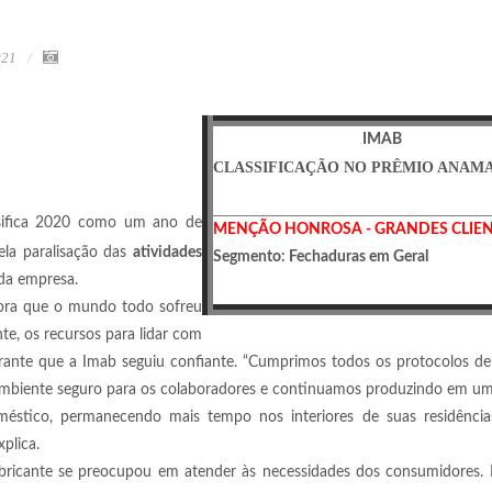
021
IMAB
CLASSIFICAÇÃO NO PRÊMIO ANAMA
ssifica 2020 como um ano de
MENÇÃO HONROSA - GRANDES CLIE
ela paralisação das
atividades
Segmento: Fechaduras em Geral
 da empresa.
mbra que o mundo todo sofreu
te, os recursos para lidar com
arante que a Imab seguiu confiante. “Cumprimos todos os protocolos d
um ambiente seguro para os colaboradores e continuamos produzindo em
stico, permanecendo mais tempo nos interiores de suas residências
plica.
abricante se preocupou em atender às necessidades dos consumidores. 