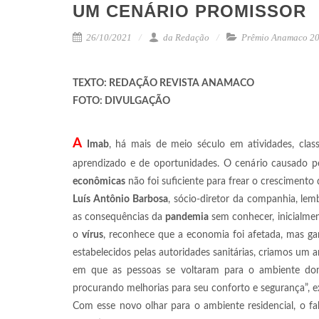
UM CENÁRIO PROMISSOR
26/10/2021
da Redação
Prêmio Anamaco 2
TEXTO: REDAÇÃO REVISTA ANAMACO
FOTO: DIVULGAÇÃO
A
Imab
, há mais de meio século em atividades, cla
aprendizado e de oportunidades. O cenário causado p
econômicas
não foi suficiente para frear o crescimento
Luís Antônio Barbosa
, sócio-diretor da companhia, le
as consequências da
pandemia
sem conhecer, inicialmen
o
vírus
, reconhece que a economia foi afetada, mas g
estabelecidos pelas autoridades sanitárias, criamos 
em que as pessoas se voltaram para o ambiente domé
procurando melhorias para seu conforto e segurança”, ex
Com esse novo olhar para o ambiente residencial, o f