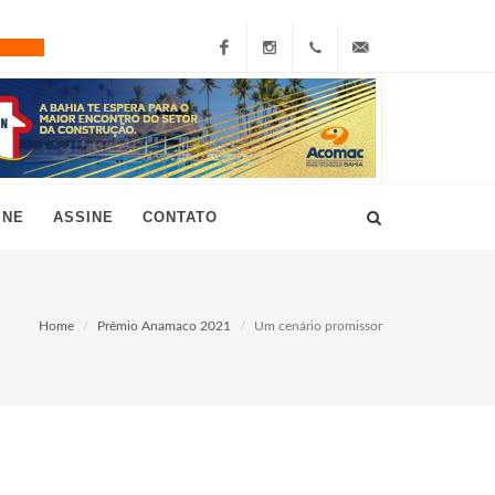
Facebook
Instagram
+55
grau10@grau10.com.br
(11)
3896-
INE
ASSINE
CONTATO
7300
Home
Prêmio Anamaco 2021
Um cenário promissor