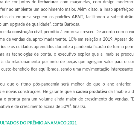
nha de conjuntos de
fechaduras
com maçanetas, com design moderno 
rir ao ambiente um acolhimento maior. Além disso, a Imab aperfeiçoou
anetas da empresa seguem os
padrões ABNT
, facilitando a substituiçã
o um upgrade de qualidade”, conta Barbosa.
ance da
construção civil
, permitiu à empresa crescer. De acordo com o ex
lume de vendas de, aproximadamente, 10% em relação a 2019. Apesar do
rios
e os cuidados aprendidos durante a pandemia ficarão de forma per
ra as tecnologias de ponta, o executivo explica que a Imab se preoc
ria do relacionamento por meio de peças que agregam valor para o co
 custo-benefício fica equilibrada, sendo uma movimentação interessante
ou que o ritmo pós-pandemia será melhor do que o ano anterior,
s
e novas construções. Ele garante que a
cadeia produtiva
da Imab e a di
rada e pronta para um volume ainda maior de crescimento de vendas. “
tiva é de crescimento acima de 50%”, finaliza.
SULTADOS DO PRÊMIO ANAMACO 2021