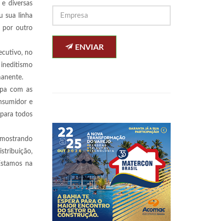
e diversas
 sua linha
o por outro
ENVIAR
ecutivo, no
 ineditismo
manente.
upa com as
nsumidor e
 para todos
 mostrando
stribuição,
Estamos na