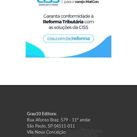
Grau10 Editora:
Rua Afonso Braz, 579 - 11º andar
São Paulo, SP 04511-011
Vila Nova Conceição