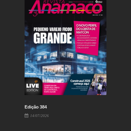
Edição 384
Edição 3
14/07/2026
12/06/2