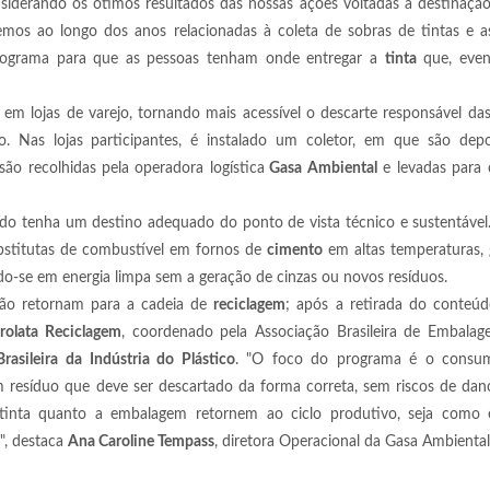
nsiderando os ótimos resultados das nossas ações voltadas à destinaç
emos ao longo dos anos relacionadas à coleta de sobras de tintas e a
programa para que as pessoas tenham onde entregar a
tinta
que, even
em lojas de varejo, tornando mais acessível o descarte responsável da
. Nas lojas participantes, é instalado um coletor, em que são depo
ão recolhidas pela operadora logística
Gasa Ambiental
e levadas para 
do tenha um destino adequado do ponto de vista técnico e sustentável
ubstitutas de combustível em fornos de
cimento
em altas temperaturas, 
ndo-se em energia limpa sem a geração de cinzas ou novos resíduos.
elão retornam para a cadeia de
reciclagem
; após a retirada do conteúd
rolata Reciclagem
, coordenado pela Associação Brasileira de Embala
rasileira da Indústria do Plástico
. "O foco do programa é o consumi
m resíduo que deve ser descartado da forma correta, sem riscos de da
tinta quanto a embalagem retornem ao ciclo produtivo, seja como 
", destaca
Ana Caroline Tempass
, diretora Operacional da Gasa Ambiental