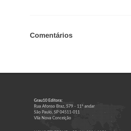
Comentários
Grau10 Editora:
Rua Afonso Braz, 579 - 11º andar
São Paulo, SP 04511-011
Vila Nova Conceição