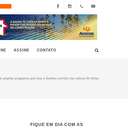
Facebook
Instagram
+55
grau10@grau10.com.br
(11)
3896-
INE
ASSINE
CONTATO
7300
ai ampliar programa que visa o destino correto das sobras de tintas
FIQUE EM DIA COM AS