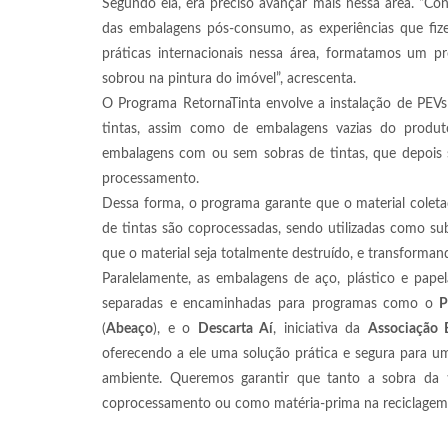
Segundo ela, era preciso avançar mais nessa área. “Co
das embalagens pós-consumo, as experiências que fiz
práticas internacionais nessa área, formatamos um 
sobrou na pintura do imóvel”, acrescenta.
O Programa RetornaTinta envolve a instalação de PEVs 
tintas, assim como de embalagens vazias do produto
embalagens com ou sem sobras de tintas, que depois s
processamento.
Dessa forma, o programa garante que o material coleta
de tintas são coprocessadas, sendo utilizadas como s
que o material seja totalmente destruído, e transforma
Paralelamente, as embalagens de aço, plástico e pap
separadas e encaminhadas para programas como o
P
(
Abeaço
), e o
Descarta Aí
, iniciativa da
Associação B
oferecendo a ele uma solução prática e segura para u
ambiente. Queremos garantir que tanto a sobra da 
coprocessamento ou como matéria-prima na reciclagem