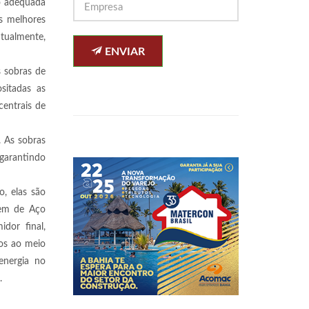
ão adequada
s melhores
tualmente,
ENVIAR
s sobras de
sitadas as
centrais de
. As sobras
garantindo
o, elas são
gem de Aço
dor final,
nos ao meio
energia no
.