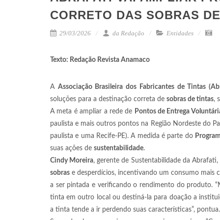
CORRETO DAS SOBRAS DE
29/03/2026
da Redação
Entidades
Texto: Redação Revista Anamaco
A
Associação Brasileira dos Fabricantes de Tintas (Abr
soluções para a destinação correta de
sobras de tintas
,
A meta é ampliar a rede de
Pontos de Entrega Voluntári
paulista e mais outros pontos na Região Nordeste do País
paulista e uma Recife-PE). A medida é parte do
Programa
suas ações de
sustentabilidade
.
Cindy Moreira
, gerente de Sustentabilidade da Abrafati
sobras
e desperdícios, incentivando um consumo mais 
a ser pintada e verificando o rendimento do produto.
tinta em outro local ou destiná-la para doação a institu
a tinta tende a ir perdendo suas características”, pontua.