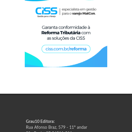
Grau10 Editora:
Rua Afonso Braz, 579 - 11º andar