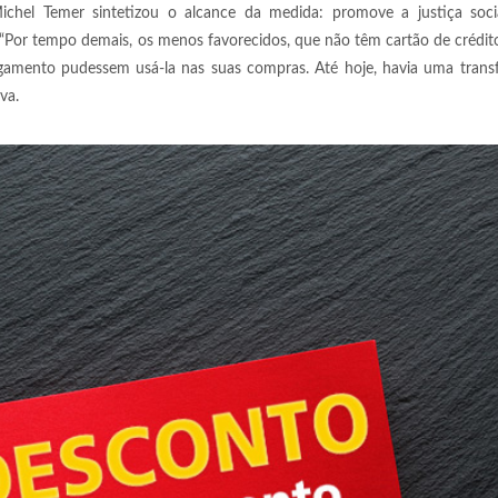
chel Temer sintetizou o alcance da medida: promove a justiça socia
. “Por tempo demais, os menos favorecidos, que não têm cartão de crédi
gamento pudessem usá-la nas suas compras. Até hoje, havia uma transf
va.