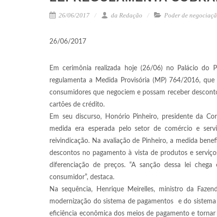
26/06/2017
da Redação
Poder de negociaç
26/06/2017
Em cerimônia realizada hoje (26/06) no Palácio do Pl
regulamenta a Medida Provisória (MP) 764/2016, que
consumidores que negociem e possam receber desconto
cartões de crédito.
Em seu discurso, Honório Pinheiro, presidente da Co
medida era esperada pelo setor de comércio e serv
reivindicação. Na avaliação de Pinheiro, a medida bene
descontos no pagamento à vista de produtos e serviços
diferenciação de preços. “A sanção dessa lei chega
consumidor”, destaca.
Na sequência, Henrique Meirelles, ministro da Fazen
modernização do sistema de pagamentos e do sistema fi
eficiência econômica dos meios de pagamento e tornar 