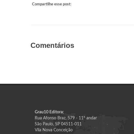
Compartilhe esse post:
Comentários
Grau10 Editora:
Rua Afonso Braz, 579 - 11º andar
São Paulo, SP 04511-011
Vila Nova Conceição