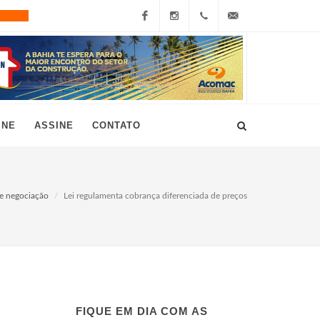
Facebook
Instagram
+55
grau10@grau10.com.br
(11)
3896-
INE
ASSINE
CONTATO
7300
e negociação
Lei regulamenta cobrança diferenciada de preços
FIQUE EM DIA COM AS