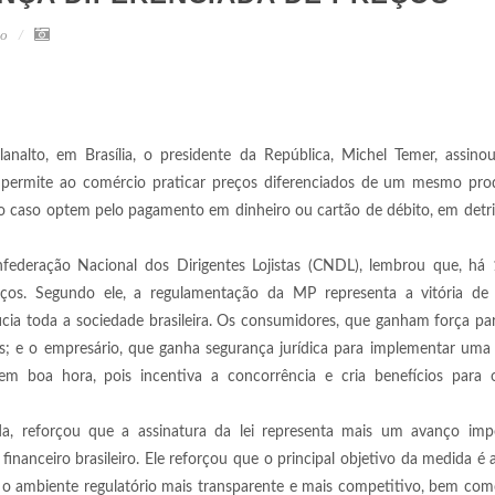
ão
analto, em Brasília, o presidente da República, Michel Temer, assino
 permite ao comércio praticar preços diferenciados de um mesmo pro
 caso optem pelo pagamento em dinheiro ou cartão de débito, em detr
nfederação Nacional dos Dirigentes Lojistas (CNDL), lembrou que, há 
iços. Segundo ele, a regulamentação da MP representa a vitória de
ficia toda a sociedade brasileira. Os consumidores, que ganham força pa
; e o empresário, que ganha segurança jurídica para implementar uma 
 em boa hora, pois incentiva a concorrência e cria benefícios para
da, reforçou que a assinatura da lei representa mais um avanço imp
nanceiro brasileiro. Ele reforçou que o principal objetivo da medida é
o ambiente regulatório mais transparente e mais competitivo, bem com