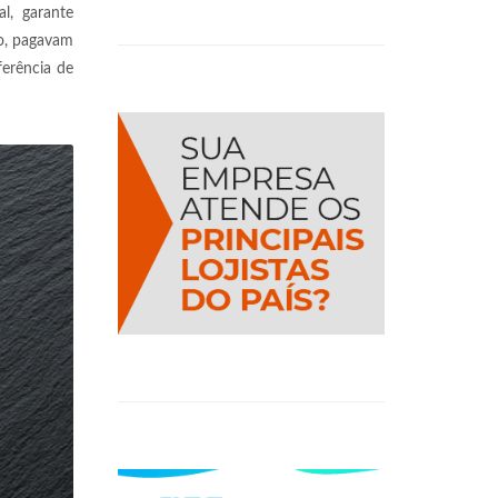
l, garante
to, pagavam
erência de