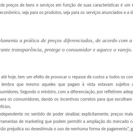
o de preços de bens e serviços em função de suas características é u
econômico, seja para os produtos, seja para os serviços anunciados e a d
ulamenta a prática de preços diferenciados, de acordo com a
rante transparência, protege o consumidor e aquece o varejo.
a até hoje, tem um efeito de provocar o repasse de custos a todos os co
s lembra que mesmo aqueles que pagam à vista estavam sujeitos 
nsumidores. Segundo o ministro, com a diferenciação, por refletirem ad
para os consumidores, dando os incentivos corretos para que escolham
ícios.
dependente no sentido de poder sinalizar, explicitamente, preços mai
rramentas de marketing que podem permitir a ampliação do mercado c
 não prejudica ou desestimula o uso de nenhuma forma de pagamento”, g