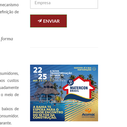
m mecanismo
efinição de
ENVIAR
 forma
nsumidores,
aos custos
equadamente
 o meio de
s baixos de
onsumidor.
arante.