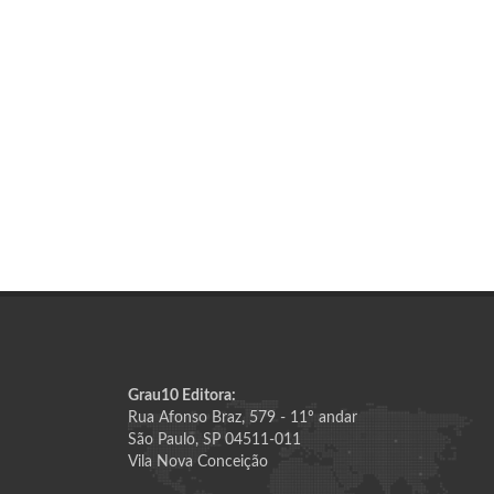
Grau10 Editora:
Rua Afonso Braz, 579 - 11º andar
São Paulo, SP 04511-011
Vila Nova Conceição