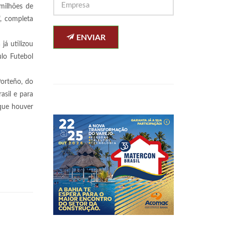
milhões de
, completa
ENVIAR
já utilizou
lo Futebol
Porteño, do
asil e para
 que houver