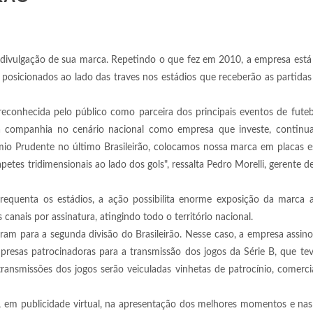
a divulgação de sua marca. Repetindo o que fez em 2010, a empresa está
posicionados ao lado das traves nos estádios que receberão as partidas
já reconhecida pelo público como parceira dos principais eventos de futeb
a companhia no cenário nacional como empresa que investe, continu
êmio Prudente no último Brasileirão, colocamos nossa marca em placas e
etes tridimensionais ao lado dos gols", ressalta Pedro Morelli, gerente de
equenta os estádios, a ação possibilita enorme exposição da marca a
canais por assinatura, atingindo todo o território nacional.
ram para a segunda divisão do Brasileirão. Nesse caso, a empresa assin
esas patrocinadoras para a transmissão dos jogos da Série B, que tev
ansmissões dos jogos serão veiculadas vinhetas de patrocínio, comercia
, em publicidade virtual, na apresentação dos melhores momentos e na