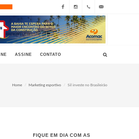
Facebook
Instagram
+55
grau10@grau10.com.br
(11)
3896-
INE
ASSINE
CONTATO
7300
Home
Marketing esportivo
Sil investe no Brasileirão
FIQUE EM DIA COM AS