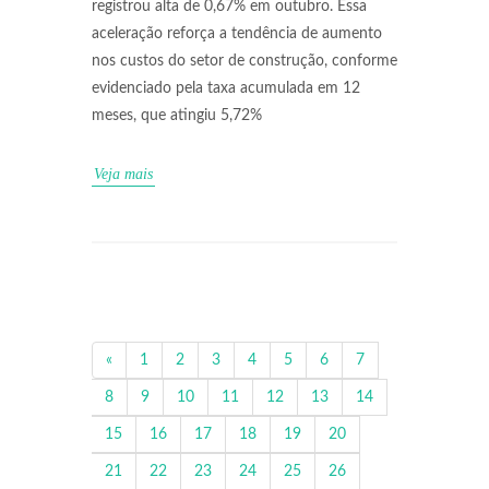
registrou alta de 0,67% em outubro. Essa
aceleração reforça a tendência de aumento
nos custos do setor de construção, conforme
evidenciado pela taxa acumulada em 12
meses, que atingiu 5,72%
Veja mais
«
1
2
3
4
5
6
7
8
9
10
11
12
13
14
15
16
17
18
19
20
21
22
23
24
25
26