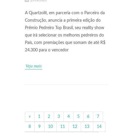
25/10/2023
A Quartzolit, em parceria com o Parceiro da
Construção, anuncia a primeira edição do
Prêmio Pedreiro Top Brasil, seu reality show
que irá selecionar os melhores pedreiros do
País, com premiações que somam de até R$
24.300 para o vencedor
Veja mais
«
1
2
3
4
5
6
7
8
9
10
11
12
13
14