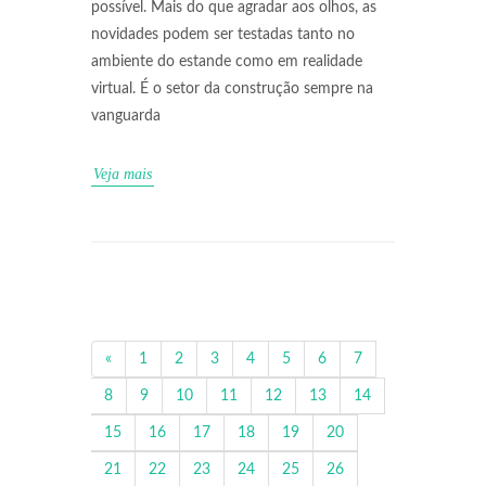
possível. Mais do que agradar aos olhos, as
novidades podem ser testadas tanto no
ambiente do estande como em realidade
virtual. É o setor da construção sempre na
vanguarda
Veja mais
«
1
2
3
4
5
6
7
8
9
10
11
12
13
14
15
16
17
18
19
20
21
22
23
24
25
26