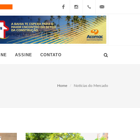
Facebook
Instagram
+55
grau10@grau10.com.br
(11)
3896-
INE
ASSINE
CONTATO
7300
Home
Notícias do Mercado