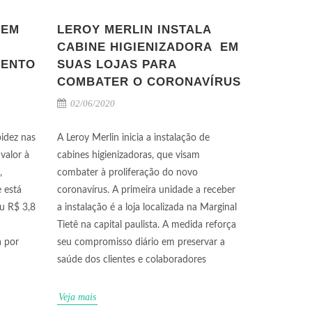
 EM
LEROY MERLIN INSTALA
CABINE HIGIENIZADORA EM
MENTO
SUAS LOJAS PARA
COMBATER O CORONAVÍRUS
02/06/2020
idez nas
A Leroy Merlin inicia a instalação de
 valor à
cabines higienizadoras, que visam
,
combater à proliferação do novo
e está
coronavírus. A primeira unidade a receber
iu R$ 3,8
a instalação é a loja localizada na Marginal
Tietê na capital paulista. A medida reforça
a por
seu compromisso diário em preservar a
saúde dos clientes e colaboradores
Veja mais