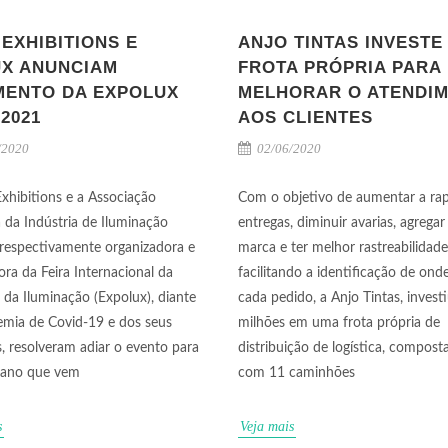
EXHIBITIONS E
ANJO TINTAS INVESTE
UX ANUNCIAM
FROTA PRÓPRIA PARA
MENTO DA EXPOLUX
MELHORAR O ATENDI
2021
AOS CLIENTES
/2020
02/06/2020
xhibitions e a Associação
Com o objetivo de aumentar a rap
a da Indústria de Iluminação
entregas, diminuir avarias, agregar
, respectivamente organizadora e
marca e ter melhor rastreabilidade
ora da Feira Internacional da
facilitando a identificação de ond
a da Iluminação (Expolux), diante
cada pedido, a Anjo Tintas, invest
mia de Covid-19 e dos seus
milhões em uma frota própria de
, resolveram adiar o evento para
distribuição de logística, compost
o ano que vem
com 11 caminhões
s
Veja mais