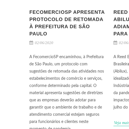
FECOMERCIOSP APRESENTA
REED 
PROTOCOLO DE RETOMADA
ABIL
À PREFEITURA DE SÃO
ADIA
PAULO
PARA 
02/06/2020
02/06
A FecomercioSP encaminhou, à Prefeitura
A Reed E
de São Paulo, um protocolo com
Brasileir
sugestões de retomada das atividades nos
(Abilux)
estabelecimentos de comércio e serviços,
idealizad
conforme determinado pela capital. O
Indústri
material apresenta sugestões de diretrizes
da pande
que as empresas deverão adotar para
impactos
garantir que o ambiente de trabalho e de
julho d
atendimento comercial estejam seguros
para funcionários e clientes neste
Veja mai