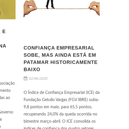
 E
NA
CONFIANÇA EMPRESARIAL
SOBE, MAS AINDA ESTÁ EM
PATAMAR HISTORICAMENTE
BAIXO
02/06/2020
sociação
imento
O Índice de Confiança Empresarial (ICE) da
das ao
Fundação Getulio Vargas (FGV IBRE) subiu
9,8 pontos em maio, para 65,5 pontos,
 Governo
recuperando 24,0% da queda ocorrida no
a
bimestre março-abril. O ICE consolida os
o
índices de confiança dos quatro setores