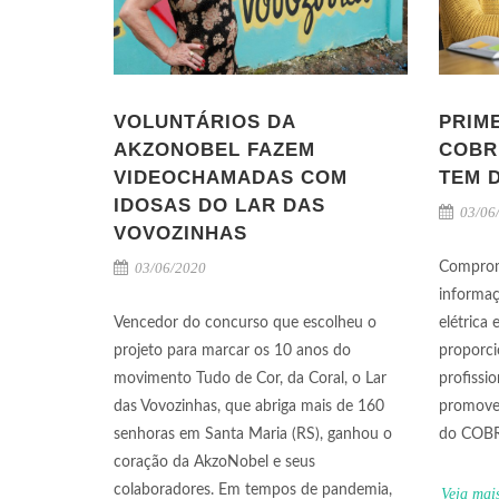
VOLUNTÁRIOS DA
PRIM
AKZONOBEL FAZEM
COBR
VIDEOCHAMADAS COM
TEM 
IDOSAS DO LAR DAS
03/06
VOVOZINHAS
03/06/2020
Comprom
informaç
Vencedor do concurso que escolheu o
elétrica
projeto para marcar os 10 anos do
proporci
movimento Tudo de Cor, da Coral, o Lar
profissi
das Vovozinhas, que abriga mais de 160
promover
senhoras em Santa Maria (RS), ganhou o
do COBR
coração da AkzoNobel e seus
colaboradores. Em tempos de pandemia,
Veja mai