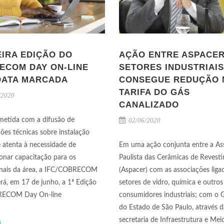
EIRA EDIÇÃO DO
AÇÃO ENTRE ASPACER
ECOM DAY ON-LINE
SETORES INDUSTRIAIS
DATA MARCADA
CONSEGUE REDUÇÃO 
TARIFA DO GÁS
/2020
CANALIZADO
etida com a difusão de
02/06/2020
ões técnicas sobre instalação
 e atenta à necessidade de
Em uma ação conjunta entre a As
onar capacitação para os
Paulista das Cerâmicas de Revest
onais da área, a IFC/COBRECOM
(Aspacer) com as associações liga
á, em 17 de junho, a 1ª Edição
setores de vidro, química e outros
ECOM Day On-line
consumidores industriais; com o
do Estado de São Paulo, através d
secretaria de Infraestrutura e Mei
s