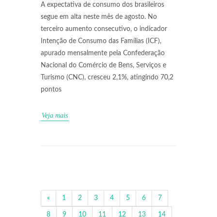
A expectativa de consumo dos brasileiros
segue em alta neste mês de agosto. No
terceiro aumento consecutivo, o indicador
Intenção de Consumo das Famílias (ICF),
apurado mensalmente pela Confederação
Nacional do Comércio de Bens, Serviços e
Turismo (CNC), cresceu 2,1%, atingindo 70,2
pontos
Veja mais
«
1
2
3
4
5
6
7
8
9
10
11
12
13
14