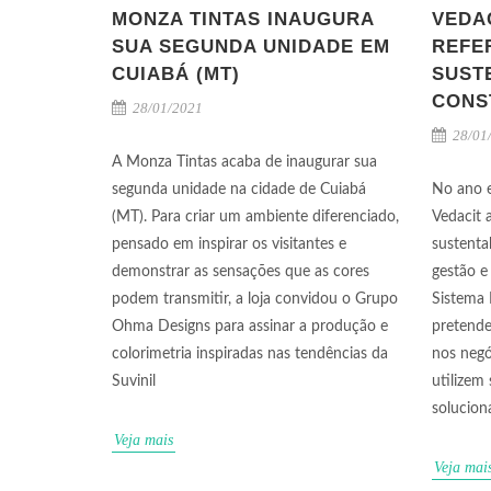
MONZA TINTAS INAUGURA
VEDA
SUA SEGUNDA UNIDADE EM
REFE
CUIABÁ (MT)
SUST
CONS
28/01/2021
28/01
A Monza Tintas acaba de inaugurar sua
segunda unidade na cidade de Cuiabá
No ano 
(MT). Para criar um ambiente diferenciado,
Vedacit 
pensado em inspirar os visitantes e
sustentab
demonstrar as sensações que as cores
gestão e
podem transmitir, a loja convidou o Grupo
Sistema 
Ohma Designs para assinar a produção e
pretende
colorimetria inspiradas nas tendências da
nos negó
Suvinil
utilizem
solucion
Veja mais
Veja mai