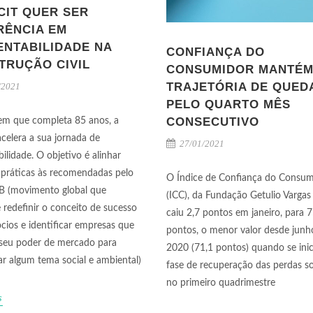
CIT QUER SER
RÊNCIA EM
ENTABILIDADE NA
CONFIANÇA DO
TRUÇÃO CIVIL
CONSUMIDOR MANTÉ
TRAJETÓRIA DE QUED
/2021
PELO QUARTO MÊS
CONSECUTIVO
em que completa 85 anos, a
acelera a sua jornada de
27/01/2021
ilidade. O objetivo é alinhar
 práticas às recomendadas pelo
O Índice de Confiança do Consum
B (movimento global que
(ICC), da Fundação Getulio Vargas
 redefinir o conceito de sucesso
caiu 2,7 pontos em janeiro, para 7
cios e identificar empresas que
pontos, o menor valor desde junh
 seu poder de mercado para
2020 (71,1 pontos) quando se inic
ar algum tema social e ambiental)
fase de recuperação das perdas so
no primeiro quadrimestre
s