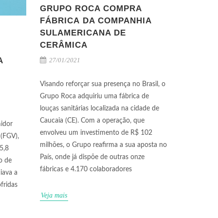
GRUPO ROCA COMPRA
FÁBRICA DA COMPANHIA
SULAMERICANA DE
CERÂMICA
M
A
27/01/2021
Visando reforçar sua presença no Brasil, o
Grupo Roca adquiriu uma fábrica de
louças sanitárias localizada na cidade de
Caucaia (CE). Com a operação, que
idor
envolveu um investimento de R$ 102
 (FGV),
milhões, o Grupo reafirma a sua aposta no
5,8
País, onde já dispõe de outras onze
o de
fábricas e 4.170 colaboradores
iava a
fridas
Veja mais