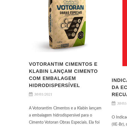
VOTORANTIM CIMENTOS E
KLABIN LANÇAM CIMENTO
COM EMBALAGEM
INDI
HIDRODISPERSÍVEL
DA E
RECU
30/01/2021
30/01
A Votorantim Cimentos e a Klabin lançam
a embalagem hidrodispersível para o
O Indica
Cimento Votoran Obras Especiais. Ela foi
(IIE-Br)