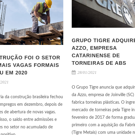
GRUPO TIGRE ADQUIR
AZZO, EMPRESA
CATARINENSE DE
TRUÇÃO FOI O SETOR
TORNEIRAS DE ABS
MAIS VAGAS FORMAIS
U EM 2020
28/01/2021
/2021
O Grupo Tigre anuncia que adqui
da Azzo, empresa de Joinville (SC)
ria da construção brasileira fechou
fabrica torneiras plásticas. O ingr
empregos em dezembro, depois de
mercado de torneiras pela Tigre i
es de abertura de novas vagas.
fevereiro de 2017 de forma gradua
isso, o saldo entre admissões e
primeiro com a aquisição da Fabr
s no setor no acumulado de
(Tigre Metais) com uma unidade n
 positivo