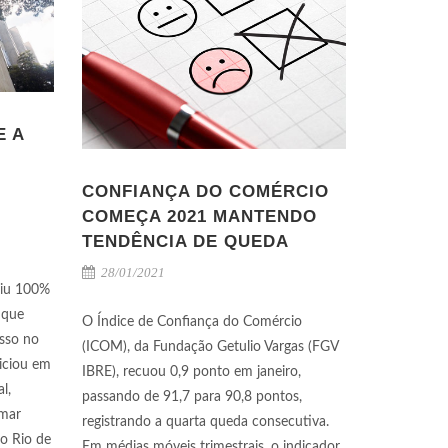
E A
CONFIANÇA DO COMÉRCIO
COMEÇA 2021 MANTENDO
TENDÊNCIA DE QUEDA
28/01/2021
riu 100%
 que
O Índice de Confiança do Comércio
esso no
(ICOM), da Fundação Getulio Vargas (FGV
niciou em
IBRE), recuou 0,9 ponto em janeiro,
l,
passando de 91,7 para 90,8 pontos,
imar
registrando a quarta queda consecutiva.
o Rio de
Em médias móveis trimestrais, o indicador