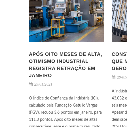
APÓS OITO MESES DE ALTA,
CONS
OTIMISMO INDUSTRIAL
QUE 
REGISTRA RETRAÇÃO EM
GERO
JANEIRO
29/01
29/01/2021
A indúst
O Índice de Confiança da Indústria (ICI),
43.032 
calculado pela Fundação Getulio Vargas
seis mes
(FGV), recuou 3,6 pontos em janeiro, para
Apesar d
111,3 pontos. Após oito meses de altas
demissõe
consecutivas, esse é o primeiro resultado
2020 foi