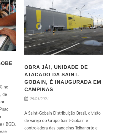
SOBE
OBRA JÁ!, UNIDADE DE
ATACADO DA SAINT-
GOBAIN, É INAUGURADA EM
1% no
CAMPINAS
, de
29/01/2021
por
(Pnad
A Saint-Gobain Distribuição Brasil, divisão
o
de varejo do Grupo Saint-Gobain e
ca (IBGE).
controladora das bandeiras Telhanorte e
esse