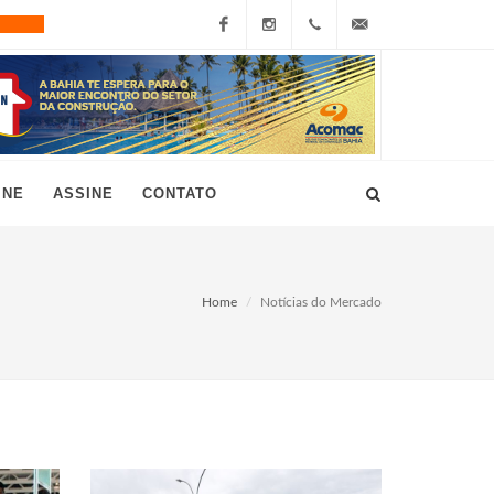
Facebook
Instagram
+55
grau10@grau10.com.br
(11)
3896-
INE
ASSINE
CONTATO
7300
Home
Notícias do Mercado