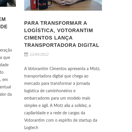
EM
PARA TRANSFORMAR A
ADE
LOGÍSTICA, VOTORANTIM
CIMENTOS LANÇA
TRANSPORTADORA DIGITAL
deração
22/03/2022
ra que
idade
A Votorantim Cimentos apresenta a Motz,
to
transportadora digital que chega ao
%, em
mercado para transformar a jornada
centual
logística de caminhoneiros e
alor da
embarcadores para um modelo mais
simples e ágil. A Motz alia a solidez, a
capilaridade e a rede de cargas da
Votorantim com o espírito de startup da
Logtech