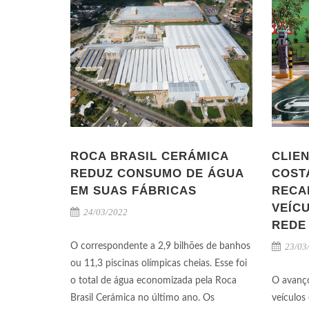
ROCA BRASIL CERÁMICA
CLIE
REDUZ CONSUMO DE ÁGUA
COST
EM SUAS FÁBRICAS
RECA
VEÍC
24/03/2022
REDE
O correspondente a 2,9 bilhões de banhos
23/03
ou 11,3 piscinas olímpicas cheias. Esse foi
o total de água economizada pela Roca
O avanç
Brasil Cerámica no último ano. Os
veículos