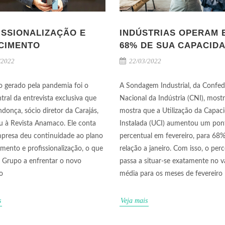
ISSIONALIZAÇÃO E
INDÚSTRIAS OPERAM 
CIMENTO
68% DE SUA CAPACID
/2022
22/03/2022
o gerado pela pandemia foi o
A Sondagem Industrial, da Confe
tral da entrevista exclusiva que
Nacional da Indústria (CNI), most
donça, sócio diretor da Carajás,
mostra que a Utilização da Capac
 à Revista Anamaco. Ele conta
Instalada (UCI) aumentou um pon
presa deu continuidade ao plano
percentual em fevereiro, para 68
imento e profissionalização, o que
relação a janeiro. Com isso, o per
 Grupo a enfrentar o novo
passa a situar-se exatamente no v
o
média para os meses de fevereiro
s
Veja mais