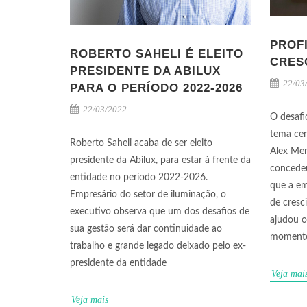
PROF
ROBERTO SAHELI É ELEITO
CRES
PRESIDENTE DA ABILUX
22/03
PARA O PERÍODO 2022-2026
22/03/2022
O desafi
tema cen
Roberto Saheli acaba de ser eleito
Alex Men
presidente da Abilux, para estar à frente da
concedeu
entidade no período 2022-2026.
que a em
Empresário do setor de iluminação, o
de cresc
executivo observa que um dos desafios de
ajudou o
sua gestão será dar continuidade ao
moment
trabalho e grande legado deixado pelo ex-
presidente da entidade
Veja mai
Veja mais