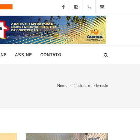
Facebook
Instagram
+55
grau10@grau10.com.br
(11)
3896-
INE
ASSINE
CONTATO
7300
Home
Notícias do Mercado