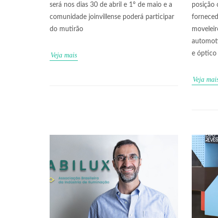
será nos dias 30 de abril e 1º de maio e a
posição 
comunidade joinvillense poderá participar
forneced
do mutirão
moveleir
automoti
e óptico
Veja mais
Veja mai