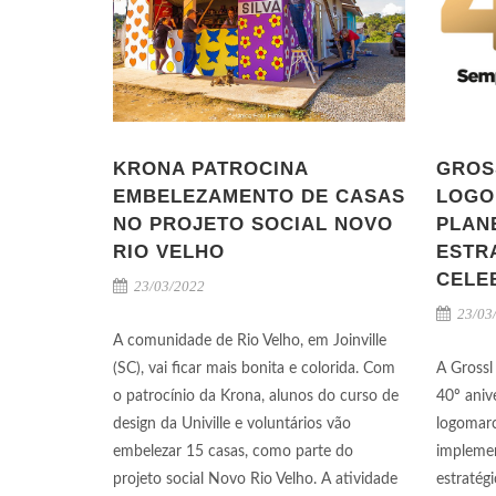
KRONA PATROCINA
GROS
EMBELEZAMENTO DE CASAS
LOGO
NO PROJETO SOCIAL NOVO
PLAN
RIO VELHO
ESTR
CELE
23/03/2022
23/03
A comunidade de Rio Velho, em Joinville
(SC), vai ficar mais bonita e colorida. Com
A Grossl
o patrocínio da Krona, alunos do curso de
40º aniv
design da Univille e voluntários vão
logomar
embelezar 15 casas, como parte do
impleme
projeto social Novo Rio Velho. A atividade
estratég