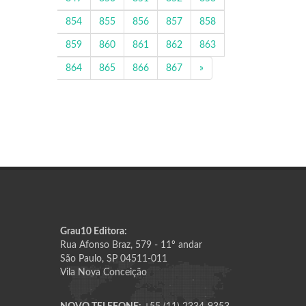
854
855
856
857
858
859
860
861
862
863
864
865
866
867
»
Grau10 Editora:
Rua Afonso Braz, 579 - 11º andar
São Paulo, SP 04511-011
Vila Nova Conceição