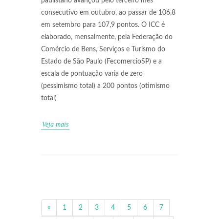
paulistano avançou pelo terceiro mês
consecutivo em outubro, ao passar de 106,8
em setembro para 107,9 pontos. O ICC é
elaborado, mensalmente, pela Federação do
Comércio de Bens, Serviços e Turismo do
Estado de São Paulo (FecomercioSP) e a
escala de pontuação varia de zero
(pessimismo total) a 200 pontos (otimismo
total)
Veja mais
«
1
2
3
4
5
6
7