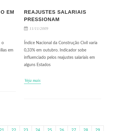
MO EM
REAJUSTES SALARIAIS
PRESSIONAM
11/11/2009
 o
Índice Nacional da Construção Civil varia
ílias em
0,33% em outubro. Indicador sobe
influenciado pelos reajustes salariais em
alguns Estados
Veja mais
21
22
23
24
25
26
27
28
29