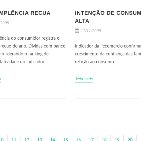
IMPLÊNCIA RECUA
INTENÇÃO DE CONSU
ALTA
/2009
11/11/2009
ência do consumidor registra o
 recuo do ano. Dívidas com banco
Indicador da Fecomercio confirma
m liderando o ranking de
crescimento da confiança das fam
tatividade do indicador
relação ao consumo
s
Veja mais
10
11
12
13
14
15
16
17
18
19
20