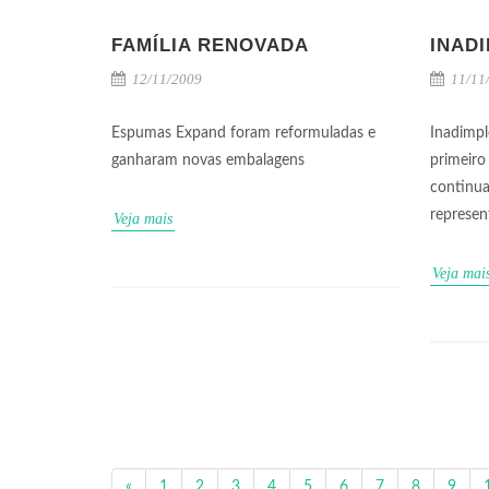
FAMÍLIA RENOVADA
INAD
12/11/2009
11/11
Espumas Expand foram reformuladas e
Inadimpl
ganharam novas embalagens
primeiro
continua
represen
Veja mais
Veja mai
«
1
2
3
4
5
6
7
8
9