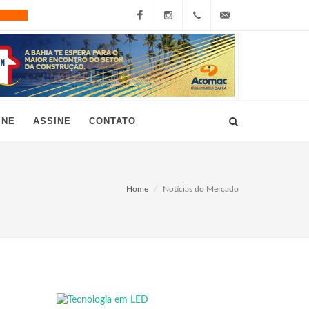
Facebook
Instagram
+55
grau10@grau10.com.br
(11)
3896-
INE
ASSINE
CONTATO
7300
Home
Notícias do Mercado