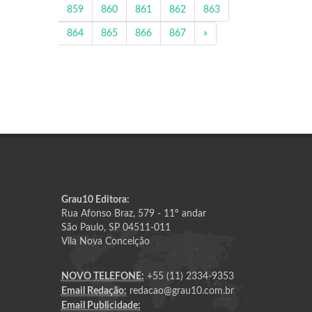
859
860
861
862
863
864
865
866
867
»
Grau10 Editora:
Rua Afonso Braz, 579 - 11º andar
São Paulo, SP 04511-011
Vila Nova Conceição
NOVO TELEFONE:
+55 (11) 2334-9353
Email Redação:
redacao@grau10.com.br
Email Publicidade: